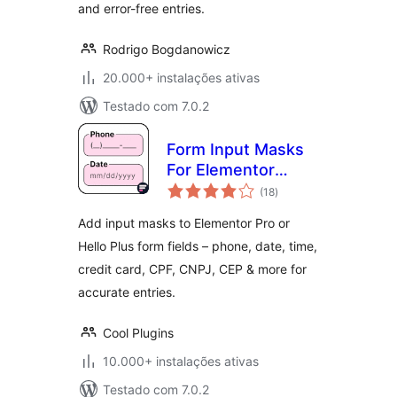
and error-free entries.
Rodrigo Bogdanowicz
20.000+ instalações ativas
Testado com 7.0.2
Form Input Masks
For Elementor
avaliações
Forms
(18
)
totais
Add input masks to Elementor Pro or
Hello Plus form fields – phone, date, time,
credit card, CPF, CNPJ, CEP & more for
accurate entries.
Cool Plugins
10.000+ instalações ativas
Testado com 7.0.2