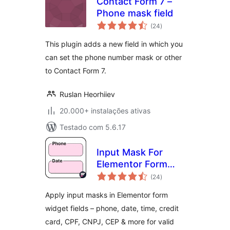
Contact Form 7 –
Phone mask field
avaliações
(24
)
totais
This plugin adds a new field in which you
can set the phone number mask or other
to Contact Form 7.
Ruslan Heorhiiev
20.000+ instalações ativas
Testado com 5.6.17
Input Mask For
Elementor Form
avaliações
Fields
(24
)
totais
Apply input masks in Elementor form
widget fields – phone, date, time, credit
card, CPF, CNPJ, CEP & more for valid