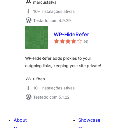
marcusfsilva
10+ instalações ativas
Testado com 4.9.29
WP-HideRefer
avaliações
(4
)
totais
WP-HideRefer adds proxies to your
outgoing links, keeping your site private!
ulfben
10+ instalações ativas
Testado com 5.1.22
About
Showcase