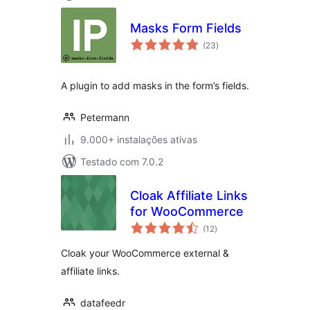
Masks Form Fields
avaliações
(23
)
totais
A plugin to add masks in the form’s fields.
Petermann
9.000+ instalações ativas
Testado com 7.0.2
Cloak Affiliate Links
for WooCommerce
avaliações
(12
)
totais
Cloak your WooCommerce external &
affiliate links.
datafeedr