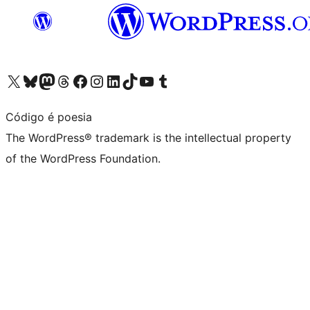
Visit our X (formerly Twitter) account
Visit our Bluesky account
Visit our Mastodon account
Visit our Threads account
Visit our Facebook page
Visit our Instagram account
Visit our LinkedIn account
Visit our TikTok account
Visit our YouTube channel
Visit our Tumblr account
Código é poesia
The WordPress® trademark is the intellectual property
of the WordPress Foundation.