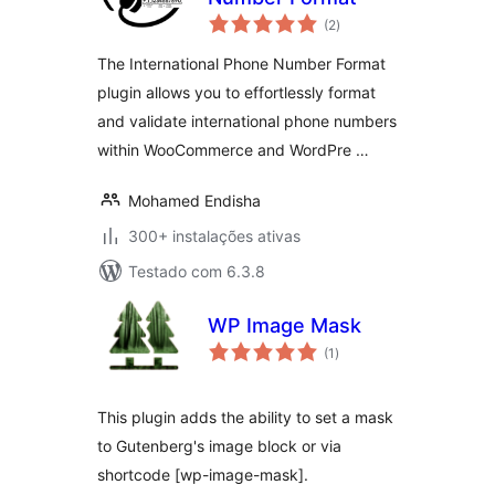
avaliações
(2
)
totais
The International Phone Number Format
plugin allows you to effortlessly format
and validate international phone numbers
within WooCommerce and WordPre …
Mohamed Endisha
300+ instalações ativas
Testado com 6.3.8
WP Image Mask
avaliações
(1
)
totais
This plugin adds the ability to set a mask
to Gutenberg's image block or via
shortcode [wp-image-mask].