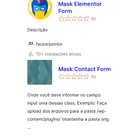
Mask Elementor
Form
avaliações
(0
)
totais
Descrição
fauzerjunnior
10+ instalações ativas
Mask Contact Form
avaliações
(0
)
totais
Onde você deve informar no campo
input uma dessas class, Exemplo: Faça
upload dos arquivos para a pasta /wp-
content/plugins/ (mantenha a pasta orig
…