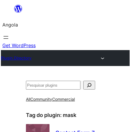
Saltar
para
Angola
o
conteúdo
Get WordPress
Plugin Directory
Pesquisar
All
Community
Commercial
Tag do plugin:
mask