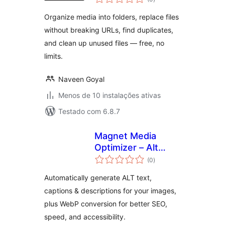
totais
Organize media into folders, replace files
without breaking URLs, find duplicates,
and clean up unused files — free, no
limits.
Naveen Goyal
Menos de 10 instalações ativas
Testado com 6.8.7
Magnet Media
Optimizer – Alt
avaliações
Text, Captions,
(0
)
totais
Descriptions &
Automatically generate ALT text,
Convert to WebP
captions & descriptions for your images,
plus WebP conversion for better SEO,
speed, and accessibility.