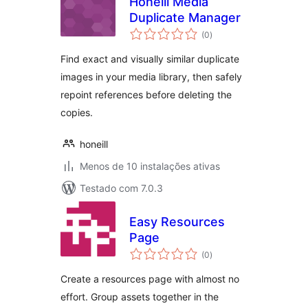
Honeill Media
Duplicate Manager
avaliações
(0
)
totais
Find exact and visually similar duplicate
images in your media library, then safely
repoint references before deleting the
copies.
honeill
Menos de 10 instalações ativas
Testado com 7.0.3
Easy Resources
Page
avaliações
(0
)
totais
Create a resources page with almost no
effort. Group assets together in the