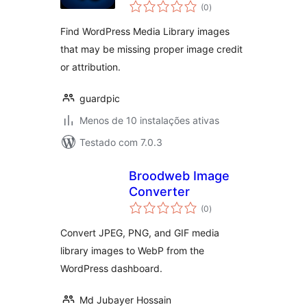
avaliações
(0
)
totais
Find WordPress Media Library images
that may be missing proper image credit
or attribution.
guardpic
Menos de 10 instalações ativas
Testado com 7.0.3
Broodweb Image
Converter
avaliações
(0
)
totais
Convert JPEG, PNG, and GIF media
library images to WebP from the
WordPress dashboard.
Md Jubayer Hossain