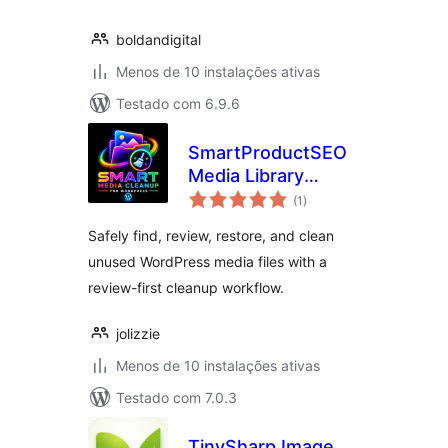
boldandigital
Menos de 10 instalações ativas
Testado com 6.9.6
SmartProductSEO
Media Library
avaliações
Cleanup
(1
)
totais
Safely find, review, restore, and clean
unused WordPress media files with a
review-first cleanup workflow.
jolizzie
Menos de 10 instalações ativas
Testado com 7.0.3
TinySharp Image