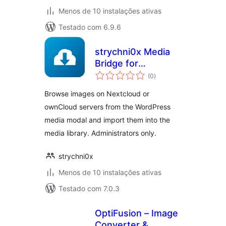
Menos de 10 instalações ativas
Testado com 6.9.6
strychni0x Media
Bridge for
avaliações
Nextcloud &
(0
)
totais
ownCloud
Browse images on Nextcloud or
ownCloud servers from the WordPress
media modal and import them into the
media library. Administrators only.
strychni0x
Menos de 10 instalações ativas
Testado com 7.0.3
OptiFusion – Image
Converter &