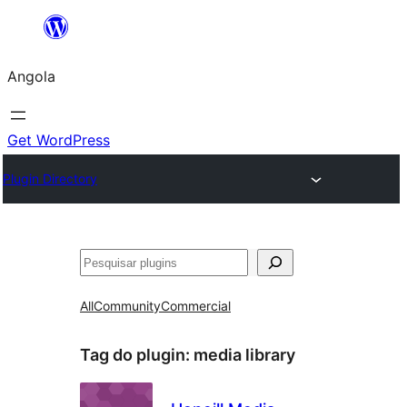
Saltar
para
Angola
o
conteúdo
Get WordPress
Plugin Directory
Pesquisar
All
Community
Commercial
Tag do plugin:
media library