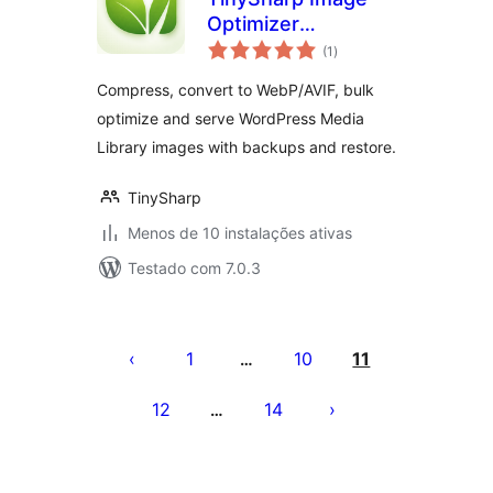
Optimizer
avaliações
Connector
(1
)
totais
Compress, convert to WebP/AVIF, bulk
optimize and serve WordPress Media
Library images with backups and restore.
TinySharp
Menos de 10 instalações ativas
Testado com 7.0.3
Posts
pagination
1
10
11
…
12
14
…