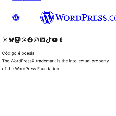
Visit our X (formerly Twitter) account
Visit our Bluesky account
Visit our Mastodon account
Visit our Threads account
Visit our Facebook page
Visit our Instagram account
Visit our LinkedIn account
Visit our TikTok account
Visit our YouTube channel
Visit our Tumblr account
Código é poesia
The WordPress® trademark is the intellectual property
of the WordPress Foundation.