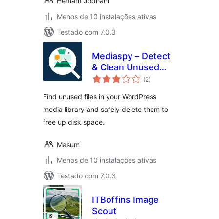
Hemant Jodhani
Menos de 10 instalações ativas
Testado com 7.0.3
Mediaspy – Detect
& Clean Unused
avaliações
Media
(2
)
totais
Find unused files in your WordPress
media library and safely delete them to
free up disk space.
Masum
Menos de 10 instalações ativas
Testado com 7.0.3
ITBoffins Image
Scout