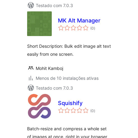
Testado com 7.0.3
MK Alt Manager
avaliações
(0
)
totais
Short Description: Bulk edit image alt text
easily from one screen.
Mohit Kamboj
Menos de 10 instalações ativas
Testado com 7.0.3
Squishify
avaliações
(0
)
totais
Batch-resize and compress a whole set
of images at once, right in your browser