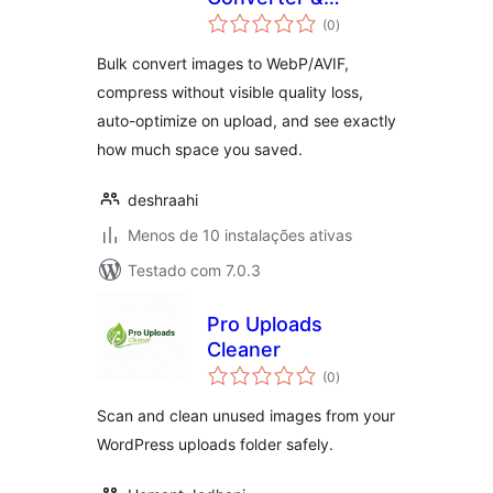
avaliações
Optimizer
(0
)
totais
Bulk convert images to WebP/AVIF,
compress without visible quality loss,
auto-optimize on upload, and see exactly
how much space you saved.
deshraahi
Menos de 10 instalações ativas
Testado com 7.0.3
Pro Uploads
Cleaner
avaliações
(0
)
totais
Scan and clean unused images from your
WordPress uploads folder safely.