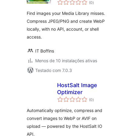
avaliações
(0
)
totais
Find images your Media Library misses.
Compress JPEG/PNG and create WebP
locally, with no API, account, or shell
access.
IT Boffins
Menos de 10 instalações ativas
Testado com 7.0.3
HostSalt Image
Optimizer
avaliações
(0
)
totais
Automatically optimize, compress and
convert images to WebP or AVIF on
upload — powered by the HostSalt IO
API.