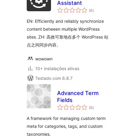
Assistant
avaliações
(0
)
totais
EN: Efficiently and reliably synchronize
content between multiple WordPress
sites. ZH: 高效可靠地在多个 WordPress 站
点之间同步内容。
wowown
10+ instalações ativas
Testado com 6.8.7
Advanced Term
Fields
avaliações
(0
)
totais
A framework for managing custom term
meta for categories, tags, and custom
taxonomies.