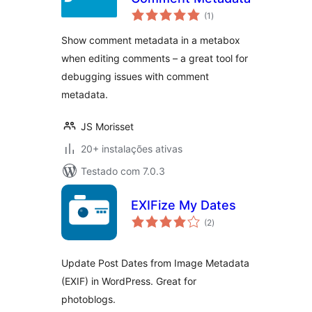
avaliações
(1
)
totais
Show comment metadata in a metabox
when editing comments – a great tool for
debugging issues with comment
metadata.
JS Morisset
20+ instalações ativas
Testado com 7.0.3
EXIFize My Dates
avaliações
(2
)
totais
Update Post Dates from Image Metadata
(EXIF) in WordPress. Great for
photoblogs.