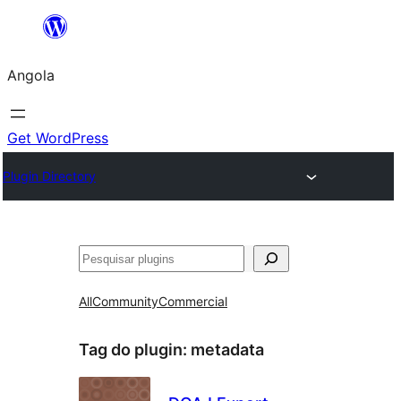
Saltar
para
Angola
o
conteúdo
Get WordPress
Plugin Directory
Pesquisar
All
Community
Commercial
Tag do plugin:
metadata