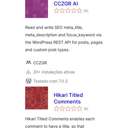
CCZGR AI
avaliações
(0
)
totais
Read and write SEO meta_title,
meta_description and focus_keyword via
the WordPress REST API for posts, pages
and custom post types.
CCZGR
20+ instalações ativas
Testado com 7.0.3
Hikari Titled
Comments
avaliações
(0
)
totais
Hikari Titled Comments enables each
comment to have a title, so that