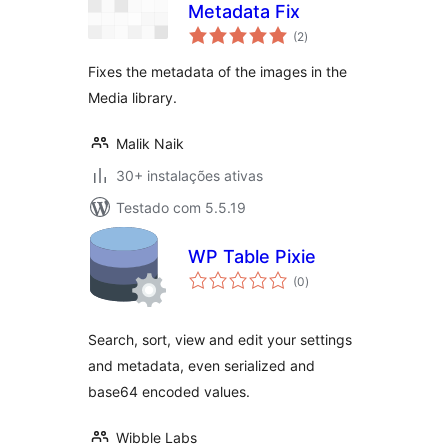
Metadata Fix
avaliações
(2
)
totais
Fixes the metadata of the images in the
Media library.
Malik Naik
30+ instalações ativas
Testado com 5.5.19
WP Table Pixie
avaliações
(0
)
totais
Search, sort, view and edit your settings
and metadata, even serialized and
base64 encoded values.
Wibble Labs