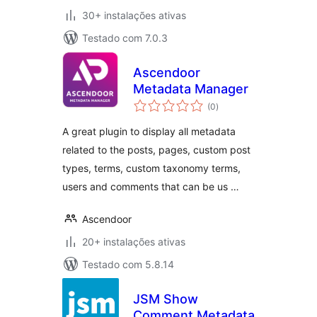
30+ instalações ativas
Testado com 7.0.3
Ascendoor
Metadata Manager
avaliações
(0
)
totais
A great plugin to display all metadata
related to the posts, pages, custom post
types, terms, custom taxonomy terms,
users and comments that can be us …
Ascendoor
20+ instalações ativas
Testado com 5.8.14
JSM Show
Comment Metadata