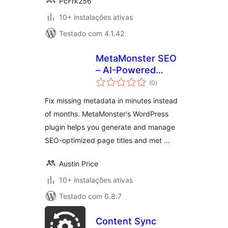
PcFrk256
10+ instalações ativas
Testado com 4.1.42
MetaMonster SEO
– AI-Powered
avaliações
Metadata
(0
)
totais
Optimization
Fix missing metadata in minutes instead
of months. MetaMonster's WordPress
plugin helps you generate and manage
SEO-optimized page titles and met …
Austin Price
10+ instalações ativas
Testado com 6.8.7
Content Sync