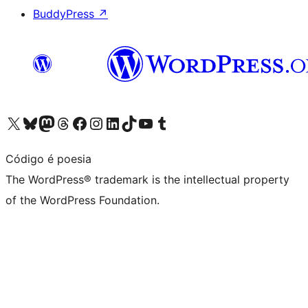
BuddyPress
↗
Visit our X (formerly Twitter) account
Visit our Bluesky account
Visit our Mastodon account
Visit our Threads account
Visit our Facebook page
Visit our Instagram account
Visit our LinkedIn account
Visit our TikTok account
Visit our YouTube channel
Visit our Tumblr account
Código é poesia
The WordPress® trademark is the intellectual property
of the WordPress Foundation.