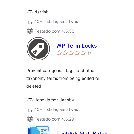
darrinb
10+ instalações ativas
Testado com 4.5.33
WP Term Locks
avaliações
(0
)
totais
Prevent categories, tags, and other
taxonomy terms from being edited or
deleted
John James Jacoby
10+ instalações ativas
Testado com 4.8.29
TechArk MetaBatch