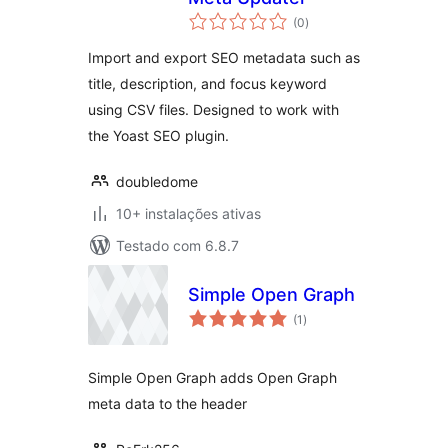
avaliações
(0
)
totais
Import and export SEO metadata such as
title, description, and focus keyword
using CSV files. Designed to work with
the Yoast SEO plugin.
doubledome
10+ instalações ativas
Testado com 6.8.7
Simple Open Graph
avaliações
(1
)
totais
Simple Open Graph adds Open Graph
meta data to the header