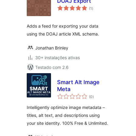
DOAJ Export
avaliações
(1
)
totais
Adds a feed for exporting your data
using the DOAJ article XML schema.
Jonathan Brinley
30+ instalações ativas
Testado com 2.6
Smart Alt Image
Meta
avaliações
(0
)
totais
Intelligently optimize image metadata –
titles, alt text, and descriptions using
your site identity. 100% Free & Unlimited.