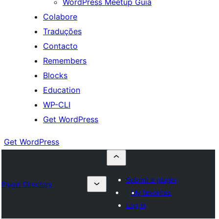
WordPress Meetup Guia
Colabore
Traduções
Contacto
Remembers
Blocks
Education
WP-CLI
Get WordPress
Get WordPress
Submit a plugin
Plugin Directory
My favorites
Log in