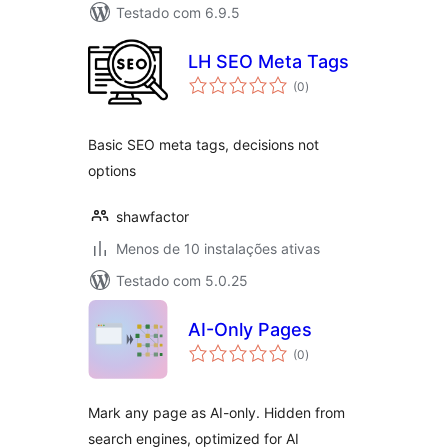
Testado com 6.9.5
LH SEO Meta Tags
avaliações
(0
)
totais
Basic SEO meta tags, decisions not
options
shawfactor
Menos de 10 instalações ativas
Testado com 5.0.25
AI-Only Pages
avaliações
(0
)
totais
Mark any page as AI-only. Hidden from
search engines, optimized for AI