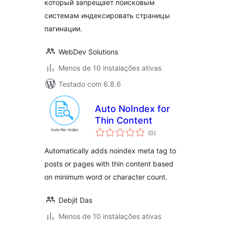
который запрещает поисковым
системам индексировать страницы
пагинации.
WebDev Solutions
Menos de 10 instalações ativas
Testado com 6.8.6
Auto NoIndex for
Thin Content
avaliações
(0
)
totais
Automatically adds noindex meta tag to
posts or pages with thin content based
on minimum word or character count.
Debjit Das
Menos de 10 instalações ativas