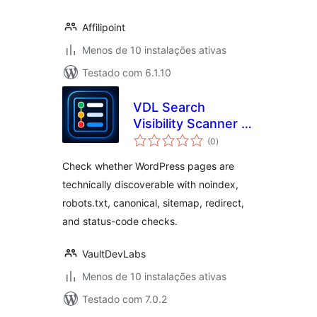
Affilipoint
Menos de 10 instalações ativas
Testado com 6.1.10
VDL Search
Visibility Scanner –
avaliações
Noindex, Sitemap &
(0
)
totais
SEO Audit
Check whether WordPress pages are
technically discoverable with noindex,
robots.txt, canonical, sitemap, redirect,
and status-code checks.
VaultDevLabs
Menos de 10 instalações ativas
Testado com 7.0.2