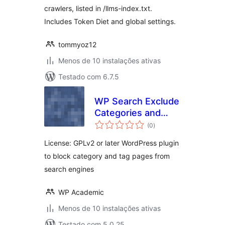
crawlers, listed in /llms-index.txt.
Includes Token Diet and global settings.
tommyoz12
Menos de 10 instalações ativas
Testado com 6.7.5
WP Search Exclude
Categories and
avaliações
Tags
(0
)
totais
License: GPLv2 or later WordPress plugin
to block category and tag pages from
search engines
WP Academic
Menos de 10 instalações ativas
Testado com 5.0.25