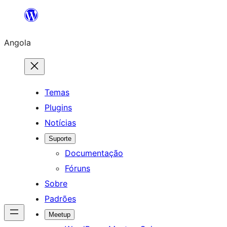
Saltar
para
Angola
o
conteúdo
Temas
Plugins
Notícias
Suporte
Documentação
Fóruns
Sobre
Padrões
Meetup