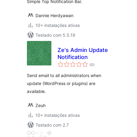
Simple Top Notification Bar.
Dannie Herdyawan
10+ instalações ativas
Testado com 5.5.19
Ze's Admin Update
Notification
avaliações
(0
)
totais
Send email to all administrators when
update (WordPress or plugins) are
available.
Zeuh
10+ instalações ativas
Testado com 2.7