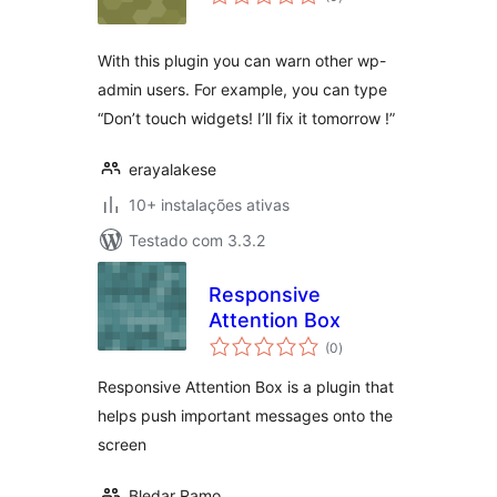
totais
With this plugin you can warn other wp-
admin users. For example, you can type
“Don’t touch widgets! I’ll fix it tomorrow !”
erayalakese
10+ instalações ativas
Testado com 3.3.2
Responsive
Attention Box
avaliações
(0
)
totais
Responsive Attention Box is a plugin that
helps push important messages onto the
screen
Bledar Ramo