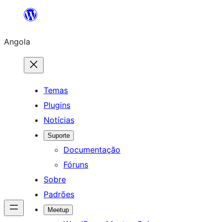
Saltar
para
Angola
o
conteúdo
Temas
Plugins
Notícias
Suporte
Documentação
Fóruns
Sobre
Padrões
Meetup