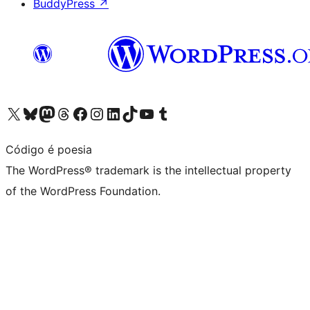
BuddyPress
↗
Visit our X (formerly Twitter) account
Visit our Bluesky account
Visit our Mastodon account
Visit our Threads account
Visit our Facebook page
Visit our Instagram account
Visit our LinkedIn account
Visit our TikTok account
Visit our YouTube channel
Visit our Tumblr account
Código é poesia
The WordPress® trademark is the intellectual property
of the WordPress Foundation.