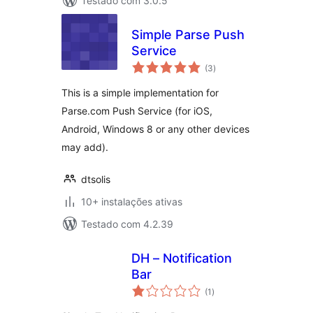
Testado com 3.0.5
Simple Parse Push
Service
avaliações
(3
)
totais
This is a simple implementation for
Parse.com Push Service (for iOS,
Android, Windows 8 or any other devices
may add).
dtsolis
10+ instalações ativas
Testado com 4.2.39
DH – Notification
Bar
avaliações
(1
)
totais