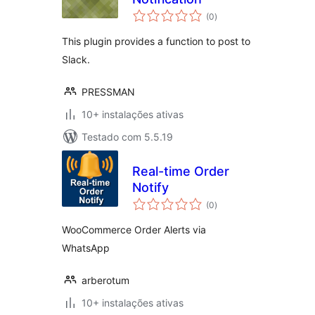
avaliações
(0
)
totais
This plugin provides a function to post to
Slack.
PRESSMAN
10+ instalações ativas
Testado com 5.5.19
Real-time Order
Notify
avaliações
(0
)
totais
WooCommerce Order Alerts via
WhatsApp
arberotum
10+ instalações ativas