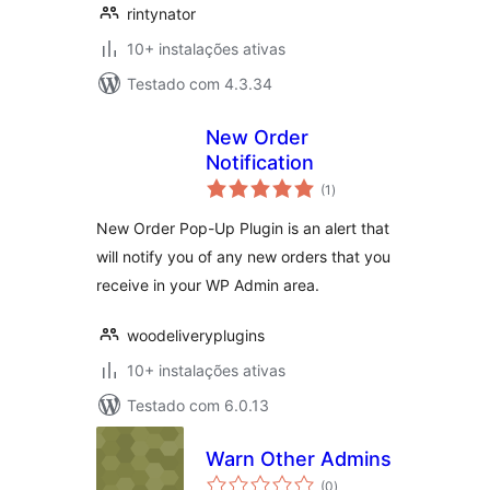
rintynator
10+ instalações ativas
Testado com 4.3.34
New Order
Notification
avaliações
(1
)
totais
New Order Pop-Up Plugin is an alert that
will notify you of any new orders that you
receive in your WP Admin area.
woodeliveryplugins
10+ instalações ativas
Testado com 6.0.13
Warn Other Admins
avaliações
(0
)