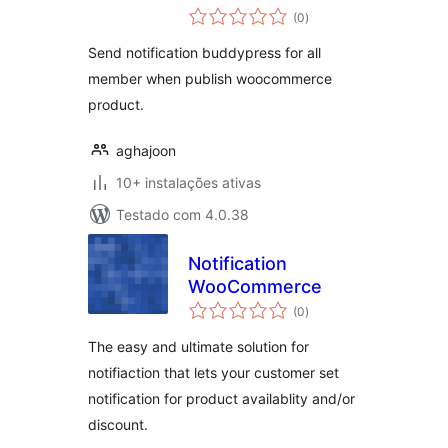
avaliações
(0
)
totais
Send notification buddypress for all
member when publish woocommerce
product.
aghajoon
10+ instalações ativas
Testado com 4.0.38
Notification
WooCommerce
avaliações
(0
)
totais
The easy and ultimate solution for
notifiaction that lets your customer set
notification for product availablity and/or
discount.