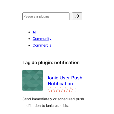
Pesquisar
All
Community
Commercial
Tag do plugin:
notification
Ionic User Push
Notification
avaliações
(0
)
totais
Send immediately or scheduled push
notification to ionic user ids.