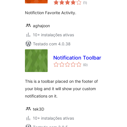
avaliações
(1
)
totais
Notifiction Favorite Activity.
aghajoon
10+ instalações ativas
Testado com 4.0.38
Notification Toolbar
avaliações
(0
)
totais
This is a toolbar placed on the footer of
your blog and it will show your custom
notifications on it.
tek3D
10+ instalações ativas