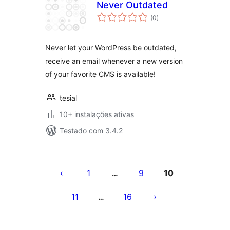
Never Outdated
avaliações
(0
)
totais
Never let your WordPress be outdated,
receive an email whenever a new version
of your favorite CMS is available!
tesial
10+ instalações ativas
Testado com 3.4.2
Posts
pagination
1
9
10
…
11
16
…