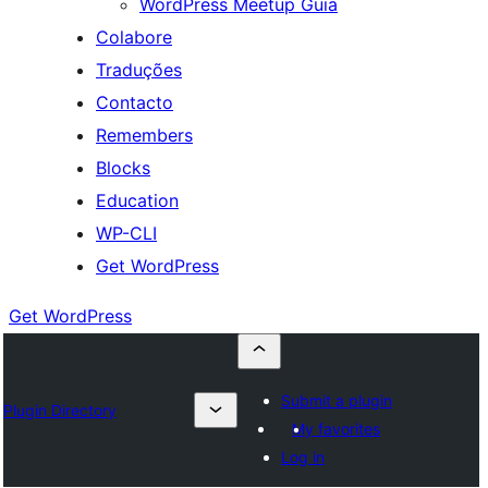
WordPress Meetup Guia
Colabore
Traduções
Contacto
Remembers
Blocks
Education
WP-CLI
Get WordPress
Get WordPress
Submit a plugin
Plugin Directory
My favorites
Log in