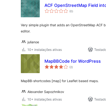
ACF OpenStreetMap Field into
avaliações
(0
)
totais
Very simple plugin that adds an OpenStreetMap ACF b
editor.
julianoe
10+ instalações ativas
Testado
MapBBCode for WordPress
avaliações
(2
)
totais
MapBB-shortcodes [map] for Leaflet based maps.
Alexander Sapozhnikov
10+ instalações ativas
Testad