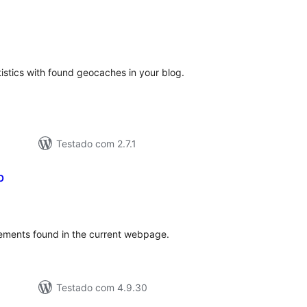
aliações
tais
istics with found geocaches in your blog.
Testado com 2.7.1
p
valiações
tais
ments found in the current webpage.
Testado com 4.9.30