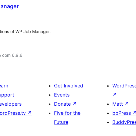
Manager
ations of WP Job Manager.
o com 6.9.6
earn
Get Involved
WordPres
upport
Events
↗
evelopers
Donate
↗
Matt
↗
ordPress.tv
↗
Five for the
bbPress
Future
BuddyPre