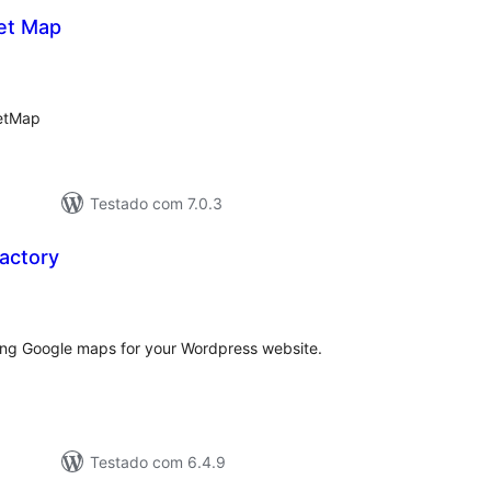
et Map
avaliações
otais
eetMap
Testado com 7.0.3
actory
aliações
tais
ing Google maps for your Wordpress website.
Testado com 6.4.9