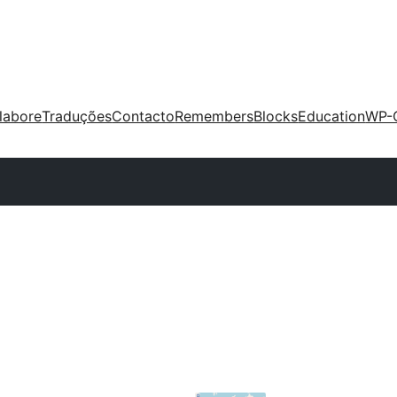
labore
Traduções
Contacto
Remembers
Blocks
Education
WP-