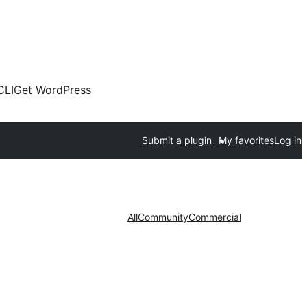
CLI
Get WordPress
Submit a plugin
My favorites
Log in
All
Community
Commercial