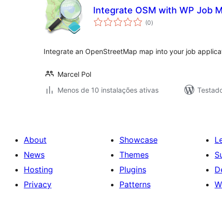
Integrate OSM with WP Job 
avaliações
(0
)
totais
Integrate an OpenStreetMap map into your job applic
Marcel Pol
Menos de 10 instalações ativas
Testad
About
Showcase
L
News
Themes
S
Hosting
Plugins
D
Privacy
Patterns
W