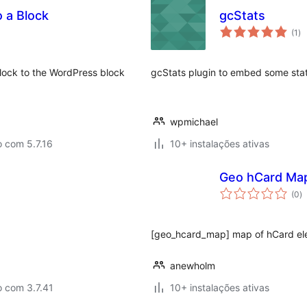
 a Block
gcStats
av
(1
)
to
lock to the WordPress block
gcStats plugin to embed some stat
wpmichael
 com 5.7.16
10+ instalações ativas
Geo hCard Ma
a
(0
)
to
[geo_hcard_map] map of hCard ele
anewholm
o com 3.7.41
10+ instalações ativas