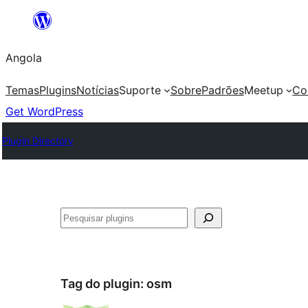
Saltar
para
Angola
o
conteúdo
Temas
Plugins
Notícias
Suporte
Sobre
Padrões
Meetup
Co
Get WordPress
Plugin Directory
Pesquisar
Tag do plugin:
osm