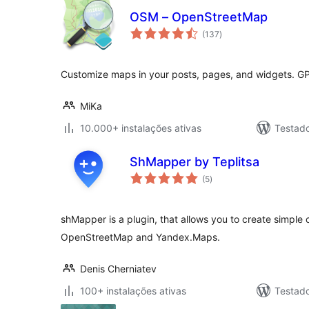
OSM – OpenStreetMap
avaliações
(137
)
totais
Customize maps in your posts, pages, and widgets. G
MiKa
10.000+ instalações ativas
Testad
ShMapper by Teplitsa
avaliações
(5
)
totais
shMapper is a plugin, that allows you to create simp
OpenStreetMap and Yandex.Maps.
Denis Cherniatev
100+ instalações ativas
Testad