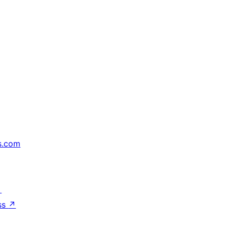
s.com
↗
ss
↗