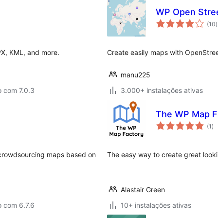
WP Open Stre
(10
)
t
PX, KML, and more.
Create easily maps with OpenStr
manu225
o com 7.0.3
3.000+ instalações ativas
The WP Map F
av
(1
)
to
le crowdsourcing maps based on
The easy way to create great look
Alastair Green
o com 6.7.6
10+ instalações ativas