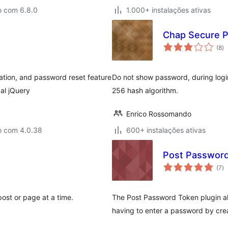
o com 6.8.0
1.000+ instalações ativas
Chap Secure P
av
(8
)
to
ation, and password reset feature
Do not show password, during logi
al jQuery
256 hash algorithm.
Enrico Rossomando
o com 4.0.38
600+ instalações ativas
Post Passwor
av
(7
)
to
ost or page at a time.
The Post Password Token plugin al
having to enter a password by creat