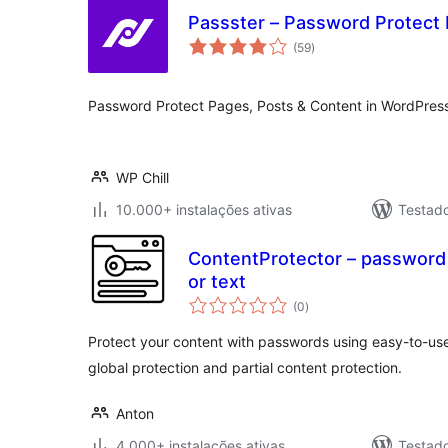
Passster – Password Protect
avaliações
(59
)
totais
Password Protect Pages, Posts & Content in WordPres
WP Chill
10.000+ instalações ativas
Testad
ContentProtector – password 
or text
avaliações
(0
)
totais
Protect your content with passwords using easy-to-us
global protection and partial content protection.
Anton
4.000+ instalações ativas
Testad