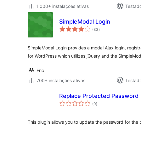
1.000+ instalações ativas
Testad
SimpleModal Login
avaliações
(33
)
totais
SimpleModal Login provides a modal Ajax login, registr
for WordPress which utilizes jQuery and the SimpleMod
Eric
700+ instalações ativas
Testad
Replace Protected Password
avaliações
(0
)
totais
This plugin allows you to update the password for the p