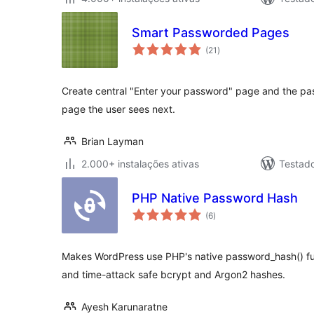
Smart Passworded Pages
avaliações
(21
)
totais
Create central "Enter your password" page and the p
page the user sees next.
Brian Layman
2.000+ instalações ativas
Testad
PHP Native Password Hash
avaliações
(6
)
totais
Makes WordPress use PHP's native password_hash() func
and time-attack safe bcrypt and Argon2 hashes.
Ayesh Karunaratne