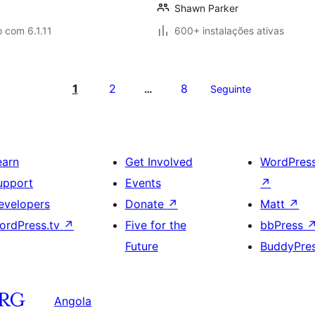
Shawn Parker
 com 6.1.11
600+ instalações ativas
1
2
8
…
Seguinte
earn
Get Involved
WordPres
upport
Events
↗
evelopers
Donate
↗
Matt
↗
ordPress.tv
↗
Five for the
bbPress
Future
BuddyPre
Angola