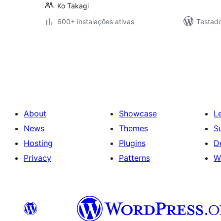
Ko Takagi
600+ instalações ativas
Testado
Posts
pagination
About
Showcase
L
News
Themes
S
Hosting
Plugins
D
Privacy
Patterns
W