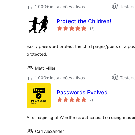
1.000+ instalações ativas
Testad
Protect the Children!
avaliações
(15
)
totais
Easily password protect the child pages/posts of a po
protected.
Matt Miller
1.000+ instalações ativas
Testad
Passwords Evolved
avaliações
(2
)
totais
A reimagining of WordPress authentication using moder
Carl Alexander