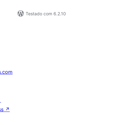
Testado com 6.2.10
s.com
↗
ss
↗