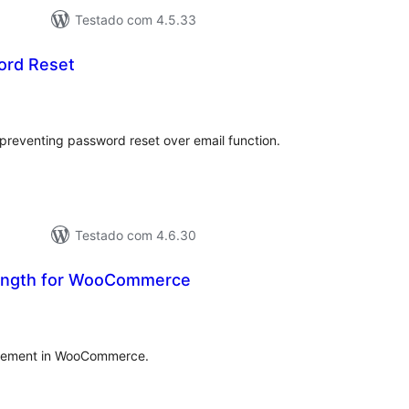
Testado com 4.5.33
ord Reset
valiações
tais
preventing password reset over email function.
Testado com 4.6.30
ength for WooCommerce
aliações
tais
rcement in WooCommerce.