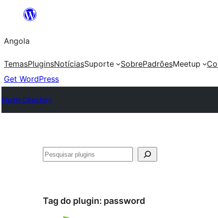
Saltar
para
Angola
o
conteúdo
Temas
Plugins
Notícias
Suporte
Sobre
Padrões
Meetup
Co
Get WordPress
Plugin Directory
Pesquisar
Tag do plugin:
password