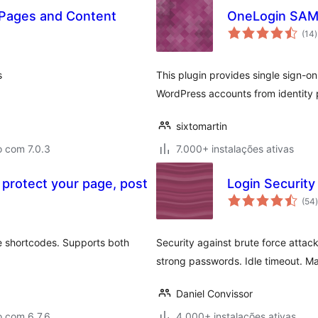
 Pages and Content
OneLogin SA
(14
)
t
s
This plugin provides single sign-o
WordPress accounts from identity 
sixtomartin
o com 7.0.3
7.000+ instalações ativas
protect your page, post
Login Security
(54
)
e shortcodes. Supports both
Security against brute force attac
strong passwords. Idle timeout. 
Daniel Convissor
o com 6.7.6
4.000+ instalações ativas