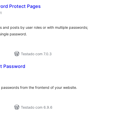
ord Protect Pages
avaliações
0
)
totais
and posts by user roles or with multiple passwords;
 single password.
Testado com 7.0.3
et Password
avaliações
totais
en passwords from the frontend of your website.
Testado com 6.9.6