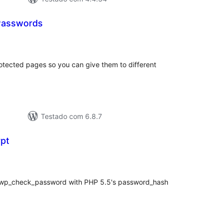
 Passwords
valiações
otais
otected pages so you can give them to different
Testado com 6.8.7
pt
valiações
tais
wp_check_password with PHP 5.5's password_hash