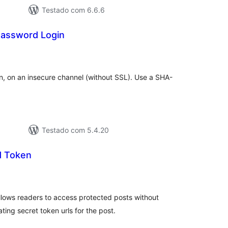
Testado com 6.6.6
assword Login
aliações
tais
n, on an insecure channel (without SSL). Use a SHA-
Testado com 5.4.20
d Token
aliações
tais
lows readers to access protected posts without
ing secret token urls for the post.