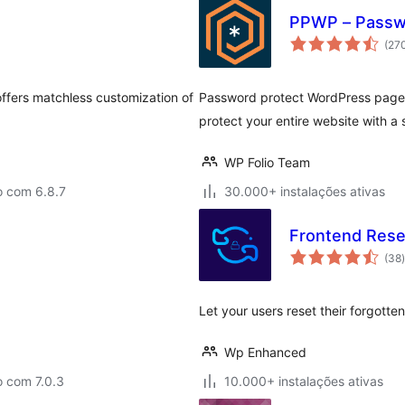
PPWP – Passw
(27
offers matchless customization of
Password protect WordPress pages 
protect your entire website with a
WP Folio Team
o com 6.8.7
30.000+ instalações ativas
Frontend Res
(38
)
Let your users reset their forgott
Wp Enhanced
o com 7.0.3
10.000+ instalações ativas