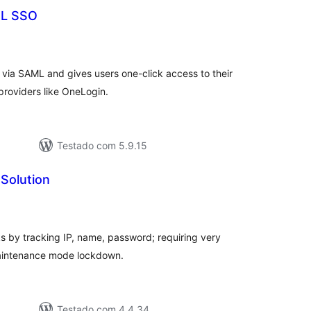
ML SSO
avaliações
otais
n via SAML and gives users one-click access to their
providers like OneLogin.
Testado com 5.9.15
 Solution
avaliações
totais
ks by tracking IP, name, password; requiring very
Maintenance mode lockdown.
Testado com 4.4.34