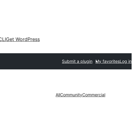
CLI
Get WordPress
Submit a plugin
My favorites
Log in
All
Community
Commercial