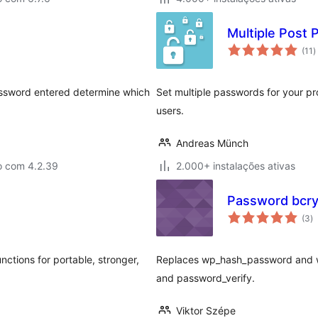
Multiple Post
a
(11
)
t
assword entered determine which
Set multiple passwords for your pr
users.
Andreas Münch
o com 4.2.39
2.000+ instalações ativas
Password bcry
a
(3
)
to
tions for portable, stronger,
Replaces wp_hash_password and 
and password_verify.
Viktor Szépe