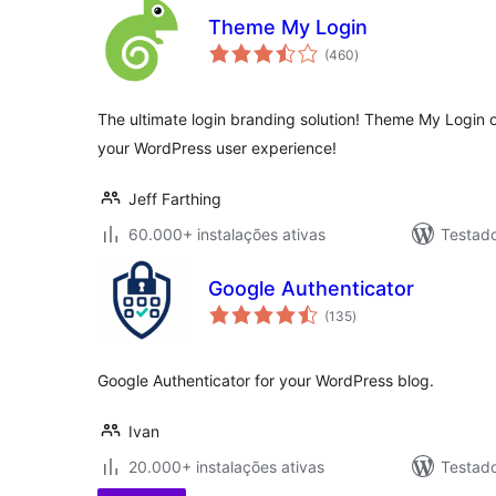
Theme My Login
avaliações
(460
)
totais
The ultimate login branding solution! Theme My Login 
your WordPress user experience!
Jeff Farthing
60.000+ instalações ativas
Testad
Google Authenticator
avaliações
(135
)
totais
Google Authenticator for your WordPress blog.
Ivan
20.000+ instalações ativas
Testad