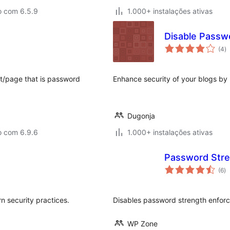
o com 6.5.9
1.000+ instalações ativas
Disable Passw
a
(4
)
to
st/page that is password
Enhance security of your blogs by 
Dugonja
o com 6.9.6
1.000+ instalações ativas
Password Str
av
(6
)
to
n security practices.
Disables password strength enfo
WP Zone