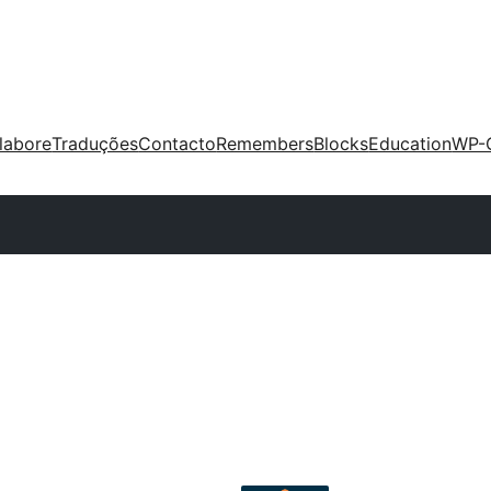
labore
Traduções
Contacto
Remembers
Blocks
Education
WP-