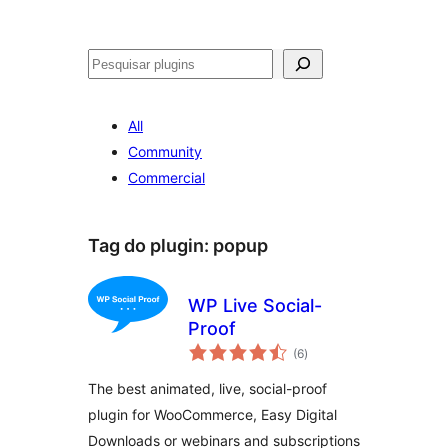
Pesquisar
All
Community
Commercial
Tag do plugin:
popup
WP Live Social-
Proof
avaliações
(6
)
totais
The best animated, live, social-proof
plugin for WooCommerce, Easy Digital
Downloads or webinars and subscriptions