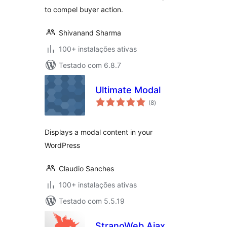
to compel buyer action.
Shivanand Sharma
100+ instalações ativas
Testado com 6.8.7
Ultimate Modal
avaliações
(8
)
totais
Displays a modal content in your
WordPress
Claudio Sanches
100+ instalações ativas
Testado com 5.5.19
StranoWeb Ajax