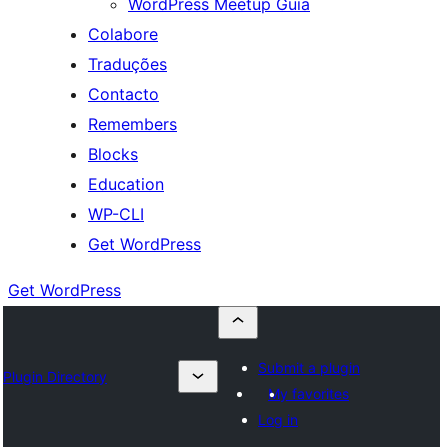
WordPress Meetup Guia
Colabore
Traduções
Contacto
Remembers
Blocks
Education
WP-CLI
Get WordPress
Get WordPress
Submit a plugin
Plugin Directory
My favorites
Log in