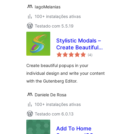
IagoMelanias
100+ instalações ativas
Testado com 5.5.19
Stylistic Modals –
Create Beautiful
avaliações
Popups with the
(4
)
totais
Gutenberg Editor
Create beautiful popups in your
individual design and write your content
with the Gutenberg Editor.
Daniele De Rosa
100+ instalações ativas
Testado com 6.0.13
Add To Home