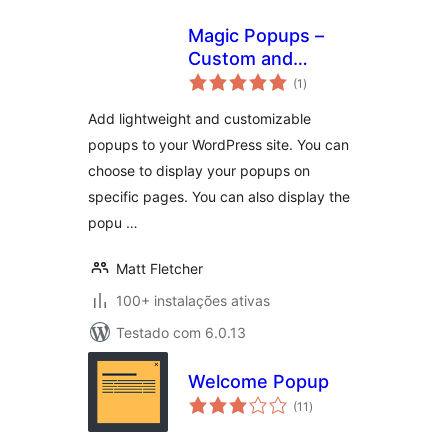
Magic Popups –
Custom and
avaliações
Lightweight
(1
)
totais
Popups
Add lightweight and customizable
popups to your WordPress site. You can
choose to display your popups on
specific pages. You can also display the
popu …
Matt Fletcher
100+ instalações ativas
Testado com 6.0.13
Welcome Popup
avaliações
(11
)
totais