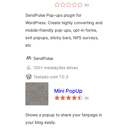
avaliações
Optins, Lead
(0
)
totais
Generation, Sticky
SendPulse Pop-ups plugin for
Bars and Videos
WordPress. Create highly converting and
mobile-friendly pop-ups, opt-in forms,
exit popups, sticky bars, NPS surveys,
etc
SendPulse
100+ instalações ativas
Testado com 7.0.3
Mini PopUp
avaliações
(6
)
totais
Shows a popup to share your fanpage in
your blog easily.