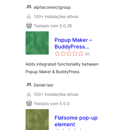
alphaconnectgroup
100+ instalações ativas
Testado com 5.0.26
Popup Maker –
BuddyPress
avaliações
Integration
(0
)
totais
Adds integrated functionality between
Popup Maker & BuddyPress.
Daniel Iser
100+ instalações ativas
Testado com 5.0.0
Flatsome pop-up
element
avaliações