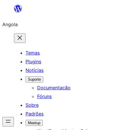
Saltar
para
Angola
o
conteúdo
Temas
Plugins
Notícias
Suporte
Documentação
Fóruns
Sobre
Padrões
Meetup