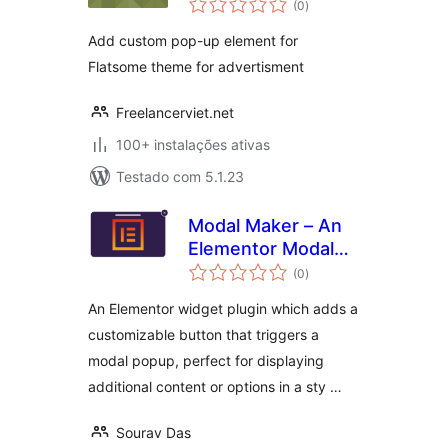
(0
)
totais
Add custom pop-up element for
Flatsome theme for advertisment
Freelancerviet.net
100+ instalações ativas
Testado com 5.1.23
Modal Maker – An
Elementor Modal
avaliações
Widget
(0
)
totais
An Elementor widget plugin which adds a
customizable button that triggers a
modal popup, perfect for displaying
additional content or options in a sty …
Sourav Das