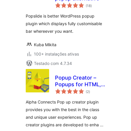
avaliações
(18
)
totais
Popslide is better WordPress popup
plugin which displays fully customisable
bar whereever you want.
Kuba Mikita
100+ instalações ativas
Testado com 4.7.34
Popup Creator –
Popups for HTML,
avaliações
Contact Us,
(2
)
totais
Subscription, etc…
Alpha Connects Pop up creator plugin
provides you with the best in the class
and unique user experiences. Pop up
creator plugins are developed to enha …