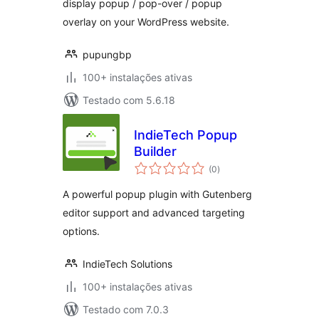
display popup / pop-over / popup
overlay on your WordPress website.
pupungbp
100+ instalações ativas
Testado com 5.6.18
IndieTech Popup
Builder
avaliações
(0
)
totais
A powerful popup plugin with Gutenberg
editor support and advanced targeting
options.
IndieTech Solutions
100+ instalações ativas
Testado com 7.0.3