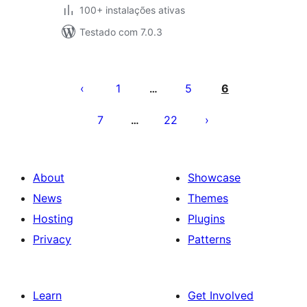
100+ instalações ativas
Testado com 7.0.3
Posts
pagination
1
5
6
…
7
22
…
About
Showcase
News
Themes
Hosting
Plugins
Privacy
Patterns
Learn
Get Involved