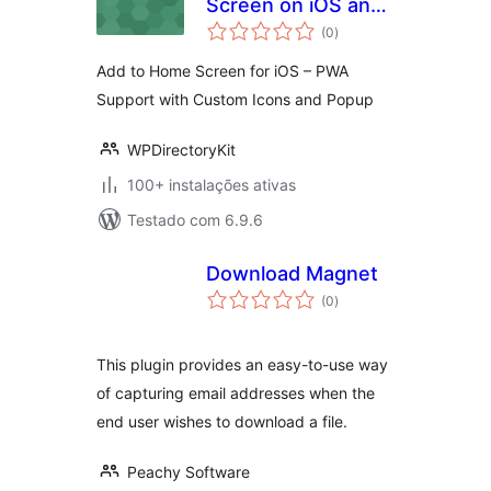
Screen on iOS and
avaliações
PWA
(0
)
totais
Add to Home Screen for iOS – PWA
Support with Custom Icons and Popup
WPDirectoryKit
100+ instalações ativas
Testado com 6.9.6
Download Magnet
avaliações
(0
)
totais
This plugin provides an easy-to-use way
of capturing email addresses when the
end user wishes to download a file.
Peachy Software