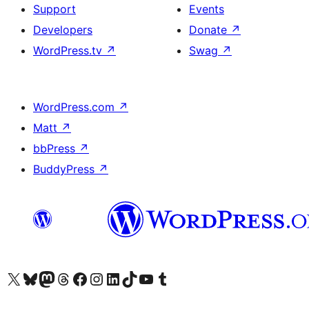
Support
Events
Developers
Donate
↗
WordPress.tv
↗
Swag
↗
WordPress.com
↗
Matt
↗
bbPress
↗
BuddyPress
↗
Visit our X (formerly Twitter) account
Visit our Bluesky account
Visit our Mastodon account
Visit our Threads account
Visit our Facebook page
Visit our Instagram account
Visit our LinkedIn account
Visit our TikTok account
Visit our YouTube channel
Visit our Tumblr account