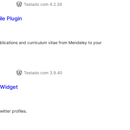
Testado com 4.2.39
le Plugin
valiações
tais
ublications and curriculum vitae from Mendeley to your
Testado com 3.9.40
e Widget
valiações
tais
itter profiles.