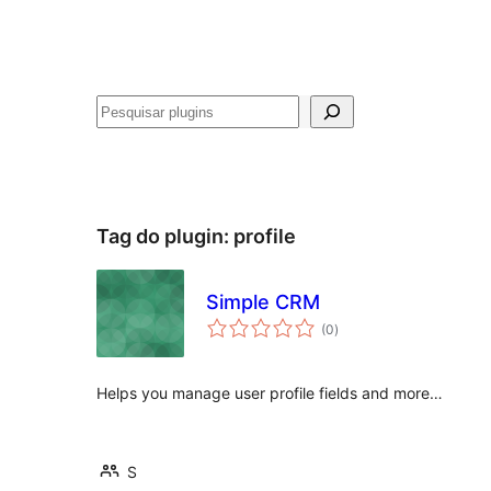
Pesquisar
Tag do plugin:
profile
Simple CRM
avaliações
(0
)
totais
Helps you manage user profile fields and more…
S