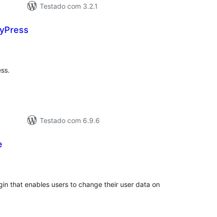
Testado com 3.2.1
dyPress
valiações
tais
ess.
Testado com 6.9.6
e
valiações
tais
gin that enables users to change their user data on