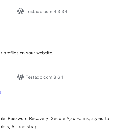
Testado com 4.3.34
aliações
tais
profiles on your website.
Testado com 3.6.1
e
valiações
tais
file, Password Recovery, Secure Ajax Forms, styled to
lors, All bootstrap.