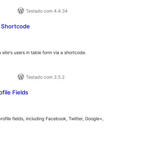
Testado com 4.4.34
y Shortcode
aliações
tais
 site's users in table form via a shortcode.
Testado com 3.5.2
file Fields
aliações
tais
ofile fields, including Facebook, Twitter, Google+,