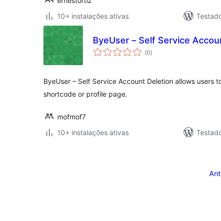
ernestortiz
10+ instalações ativas
Testad
ByeUser – Self Service Accou
avaliações
(0
)
totais
ByeUser – Self Service Account Deletion allows users t
shortcode or profile page.
mofmof7
10+ instalações ativas
Testad
Posts
pagination
Ant