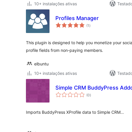
10+ instalações ativas
Testad
Profiles Manager
avaliações
(1
)
totais
This plugin is designed to help you monetize your soci
profile fields from non-paying members.
elbuntu
10+ instalações ativas
Testad
Simple CRM BuddyPress Add
avaliações
(0
)
totais
Imports BuddyPress XProfile data to Simple CRM…