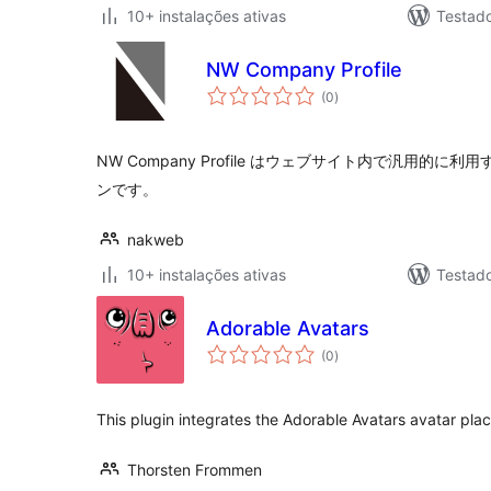
10+ instalações ativas
Testado
NW Company Profile
avaliações
(0
)
totais
NW Company Profile はウェブサイト内で汎用的
ンです。
nakweb
10+ instalações ativas
Testad
Adorable Avatars
avaliações
(0
)
totais
This plugin integrates the Adorable Avatars avatar pla
Thorsten Frommen