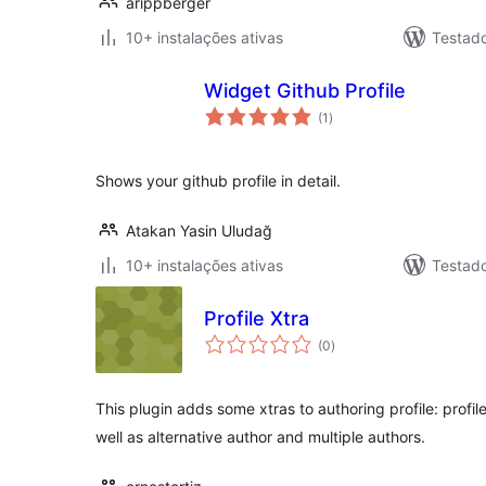
arippberger
10+ instalações ativas
Testad
Widget Github Profile
avaliações
(1
)
totais
Shows your github profile in detail.
Atakan Yasin Uludağ
10+ instalações ativas
Testad
Profile Xtra
avaliações
(0
)
totais
This plugin adds some xtras to authoring profile: profil
well as alternative author and multiple authors.