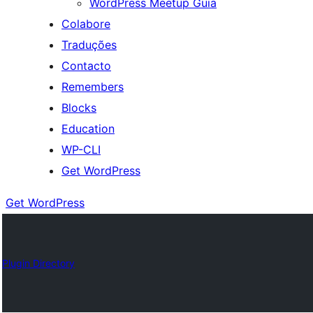
WordPress Meetup Guia
Colabore
Traduções
Contacto
Remembers
Blocks
Education
WP-CLI
Get WordPress
Get WordPress
Plugin Directory