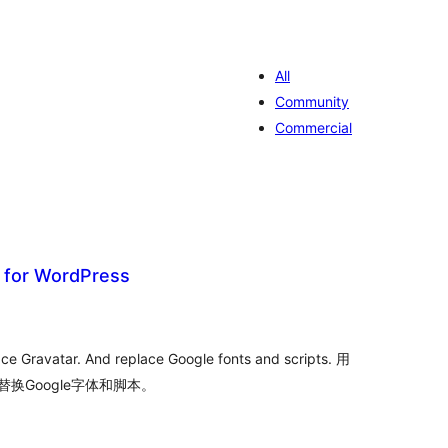
All
Community
Commercial
r for WordPress
valiações
tais
ace Gravatar. And replace Google fonts and scripts. 用
替换Google字体和脚本。