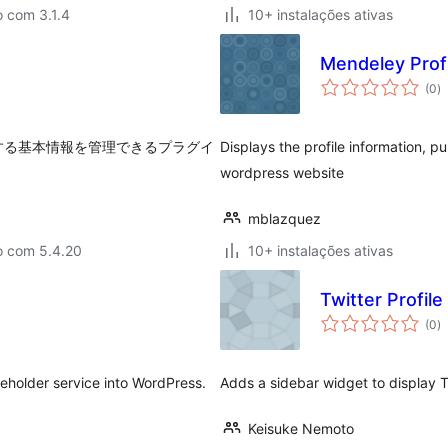
 com 3.1.4
10+ instalações ativas
Mendeley Profi
a
(0
)
to
に利用する基本情報を管理できるプラグイ
Displays the profile information, p
wordpress website
mblazquez
o com 5.4.20
10+ instalações ativas
Twitter Profil
a
(0
)
to
ceholder service into WordPress.
Adds a sidebar widget to display Tw
Keisuke Nemoto