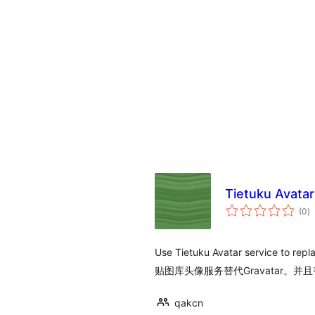
Tietuku Avata
a
(0
)
to
Use Tietuku Avatar service to repl
贴图库头像服务替代Gravatar。并且
qakcn