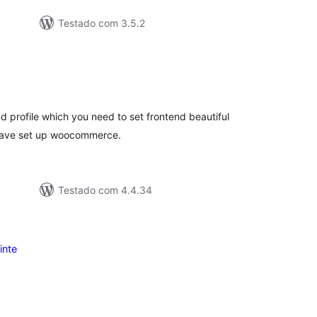
Testado com 3.5.2
valiações
tais
and profile which you need to set frontend beautiful
 have set up woocommerce.
Testado com 4.4.34
inte