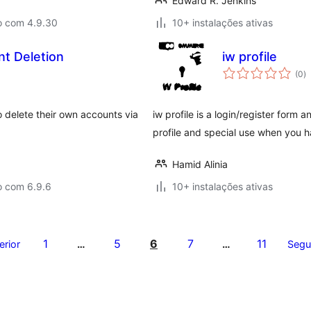
Edward R. Jenkins
o com 4.9.30
10+ instalações ativas
nt Deletion
iw profile
a
(0
)
to
o delete their own accounts via
iw profile is a login/register form 
profile and special use when you
Hamid Alinia
o com 6.9.6
10+ instalações ativas
1
5
6
7
11
erior
…
…
Segu