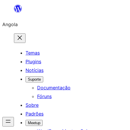
Saltar
para
Angola
o
conteúdo
Temas
Plugins
Notícias
Suporte
Documentação
Fóruns
Sobre
Padrões
Meetup