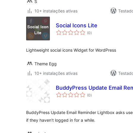
S
10+ instalações ativas
Testado
Social Icons Lite
avaliações
(0
)
totais
Lightweight social icons Widget for WordPress
Theme Egg
10+ instalações ativas
Testad
BuddyPress Update Email Rem
avaliações
(0
)
totais
BuddyPress Update Email Reminder Lightbox asks users
if they haven’t logged in for a while.