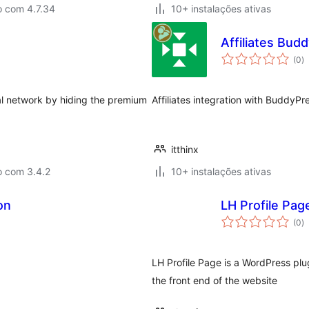
o com 4.7.34
10+ instalações ativas
Affiliates Bud
a
(0
)
to
al network by hiding the premium
Affiliates integration with BuddyPr
itthinx
o com 3.4.2
10+ instalações ativas
on
LH Profile Pag
a
(0
)
to
LH Profile Page is a WordPress plu
the front end of the website