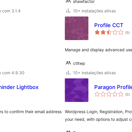
shawfactor
 com 3.1.4
10+ instalações ativas
Profile CCT
av
(5
)
to
Manage and display advanced user 
ctltwp
o com 4.9.30
10+ instalações ativas
inder Lightbox
Paragon Profil
a
(0
)
to
 to confirm their email address
Wordpress Login, Registration, Pro
your need, with options to adjust co