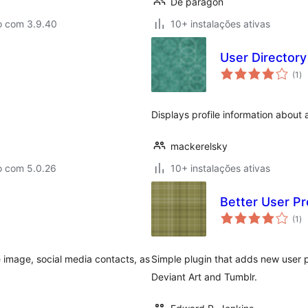
De paragon
o com 3.9.40
10+ instalações ativas
User Director
av
(1
)
to
Displays profile information about a
mackerelsky
o com 5.0.26
10+ instalações ativas
Better User Pro
av
(1
)
to
e image, social media contacts, as
Simple plugin that adds new user pr
Deviant Art and Tumblr.