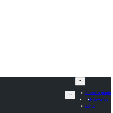
Submit a plugin
My favorites
Log in