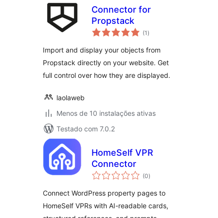
Connector for
Propstack
avaliações
(1
)
totais
Import and display your objects from
Propstack directly on your website. Get
full control over how they are displayed.
laolaweb
Menos de 10 instalações ativas
Testado com 7.0.2
HomeSelf VPR
Connector
avaliações
(0
)
totais
Connect WordPress property pages to
HomeSelf VPRs with AI-readable cards,