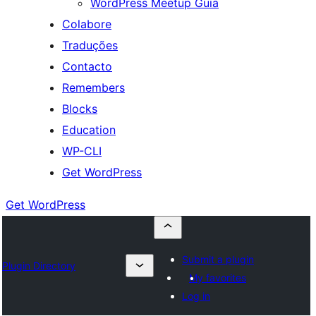
WordPress Meetup Guia
Colabore
Traduções
Contacto
Remembers
Blocks
Education
WP-CLI
Get WordPress
Get WordPress
Submit a plugin
Plugin Directory
My favorites
Log in