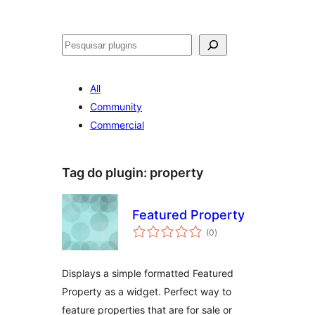
Pesquisar
All
Community
Commercial
Tag do plugin:
property
Featured Property
avaliações
(0
)
totais
Displays a simple formatted Featured
Property as a widget. Perfect way to
feature properties that are for sale or