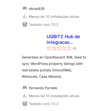
nikola926
Menos de 10 instalações ativas
Testado com 7.0.2
UQBITZ Hub de
Integracao
avaliações
Imobiliaria
(0
)
totais
Generates an OpenNavent XML feed to
sync WordPress property listings with
real estate portals (ImovelWeb,
Wimoveis, Casa Mineira).
Fernando Perrella
Menos de 10 instalações ativas
Testado com 7.0.2