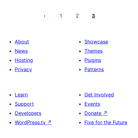
Posts
pagination
1
2
3
About
Showcase
News
Themes
Hosting
Plugins
Privacy
Patterns
Learn
Get Involved
Support
Events
Developers
Donate
↗
WordPress.tv
↗
Five for the Future