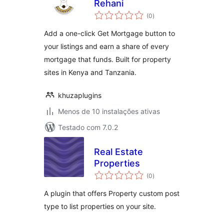
Rehani
avaliações
(0
)
totais
Add a one-click Get Mortgage button to
your listings and earn a share of every
mortgage that funds. Built for property
sites in Kenya and Tanzania.
khuzaplugins
Menos de 10 instalações ativas
Testado com 7.0.2
Real Estate
Properties
avaliações
(0
)
totais
A plugin that offers Property custom post
type to list properties on your site.