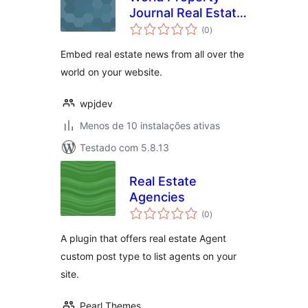
Journal Real Estate
avaliações
News Free
(0
)
totais
Embed real estate news from all over the
world on your website.
wpjdev
Menos de 10 instalações ativas
Testado com 5.8.13
Real Estate
Agencies
avaliações
(0
)
totais
A plugin that offers real estate Agent
custom post type to list agents on your
site.
Pearl Themes