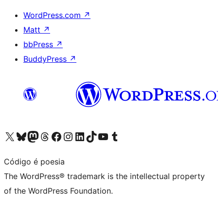
WordPress.com
↗
Matt
↗
bbPress
↗
BuddyPress
↗
Visit our X (formerly Twitter) account
Visit our Bluesky account
Visit our Mastodon account
Visit our Threads account
Visit our Facebook page
Visit our Instagram account
Visit our LinkedIn account
Visit our TikTok account
Visit our YouTube channel
Visit our Tumblr account
Código é poesia
The WordPress® trademark is the intellectual property
of the WordPress Foundation.