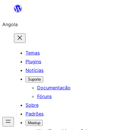
Saltar
para
Angola
o
conteúdo
Temas
Plugins
Notícias
Suporte
Documentação
Fóruns
Sobre
Padrões
Meetup