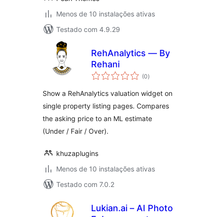
Menos de 10 instalações ativas
Testado com 4.9.29
RehAnalytics — By
Rehani
avaliações
(0
)
totais
Show a RehAnalytics valuation widget on
single property listing pages. Compares
the asking price to an ML estimate
(Under / Fair / Over).
khuzaplugins
Menos de 10 instalações ativas
Testado com 7.0.2
Lukian.ai – AI Photo