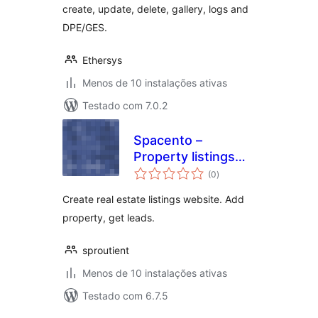
create, update, delete, gallery, logs and
DPE/GES.
Ethersys
Menos de 10 instalações ativas
Testado com 7.0.2
Spacento –
Property listings
avaliações
for Real estate
(0
)
totais
agents
Create real estate listings website. Add
property, get leads.
sproutient
Menos de 10 instalações ativas
Testado com 6.7.5