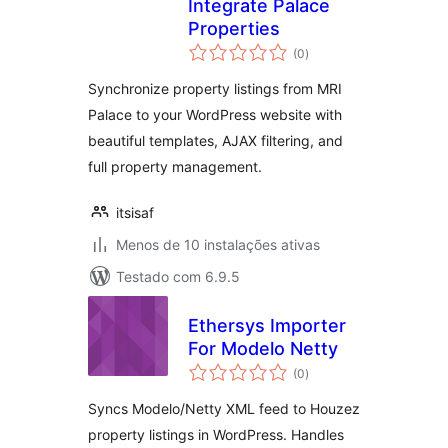
Integrate Palace
Properties
avaliações
(0
)
totais
Synchronize property listings from MRI
Palace to your WordPress website with
beautiful templates, AJAX filtering, and
full property management.
itsisaf
Menos de 10 instalações ativas
Testado com 6.9.5
Ethersys Importer
For Modelo Netty
avaliações
(0
)
totais
Syncs Modelo/Netty XML feed to Houzez
property listings in WordPress. Handles