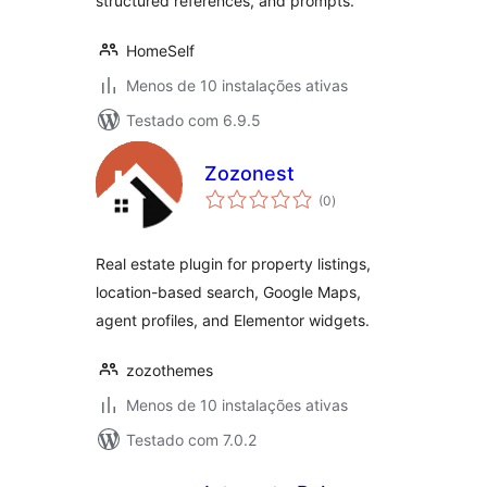
structured references, and prompts.
HomeSelf
Menos de 10 instalações ativas
Testado com 6.9.5
Zozonest
avaliações
(0
)
totais
Real estate plugin for property listings,
location-based search, Google Maps,
agent profiles, and Elementor widgets.
zozothemes
Menos de 10 instalações ativas
Testado com 7.0.2