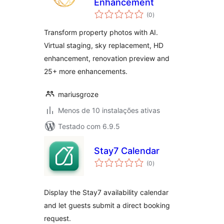
Enhancement
avaliações
(0
)
totais
Transform property photos with AI.
Virtual staging, sky replacement, HD
enhancement, renovation preview and
25+ more enhancements.
mariusgroze
Menos de 10 instalações ativas
Testado com 6.9.5
Stay7 Calendar
avaliações
(0
)
totais
Display the Stay7 availability calendar
and let guests submit a direct booking
request.