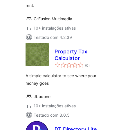
rent.
C-Fusion Multimedia
10+ instalações ativas
Testado com 4.2.39
Property Tax
Calculator
avaliações
(0
)
totais
A simple calculator to see where your
money goes
Jbudone
10+ instalações ativas
Testado com 3.0.5
DT Directory Lite