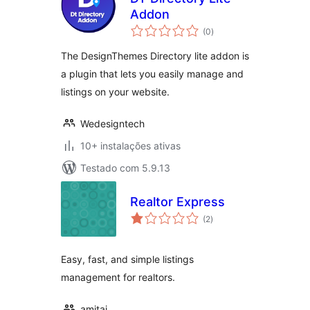
Addon
avaliações
(0
)
totais
The DesignThemes Directory lite addon is
a plugin that lets you easily manage and
listings on your website.
Wedesigntech
10+ instalações ativas
Testado com 5.9.13
Realtor Express
avaliações
(2
)
totais
Easy, fast, and simple listings
management for realtors.
amitai