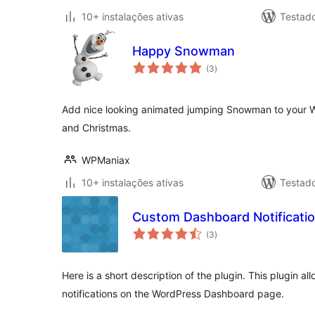
10+ instalações ativas
Testad
Happy Snowman
avaliações
(3
)
totais
Add nice looking animated jumping Snowman to your W
and Christmas.
WPManiax
10+ instalações ativas
Testad
Custom Dashboard Notificati
avaliações
(3
)
totais
Here is a short description of the plugin. This plugin 
notifications on the WordPress Dashboard page.