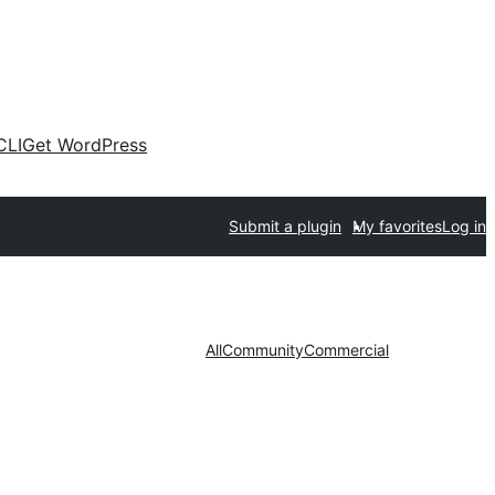
CLI
Get WordPress
Submit a plugin
My favorites
Log in
All
Community
Commercial