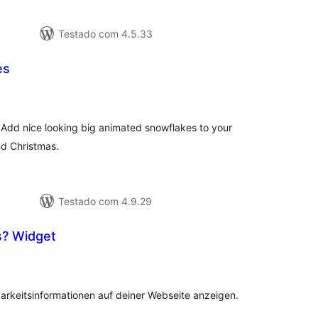
Testado com 4.5.33
es
aliações
tais
 Add nice looking big animated snowflakes to your
nd Christmas.
Testado com 4.9.29
s? Widget
valiações
tais
rkeitsinformationen auf deiner Webseite anzeigen.