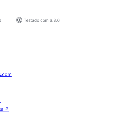
s
Testado com 6.8.6
s.com
↗
ss
↗