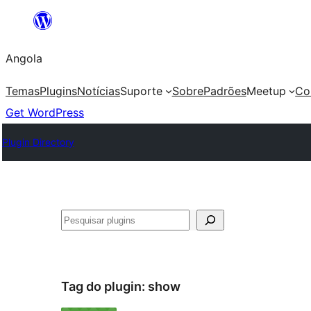
Saltar
para
Angola
o
conteúdo
Temas
Plugins
Notícias
Suporte
Sobre
Padrões
Meetup
Co
Get WordPress
Plugin Directory
Pesquisar
Tag do plugin:
show