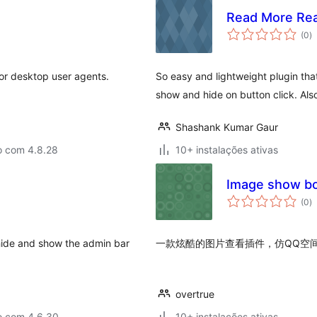
Read More Re
a
(0
)
to
 or desktop user agents.
So easy and lightweight plugin tha
show and hide on button click. Also 
Shashank Kumar Gaur
o com 4.8.28
10+ instalações ativas
Image show b
a
(0
)
to
 hide and show the admin bar
一款炫酷的图片查看插件，仿QQ空间个人中心
overtrue
o com 4.6.30
10+ instalações ativas