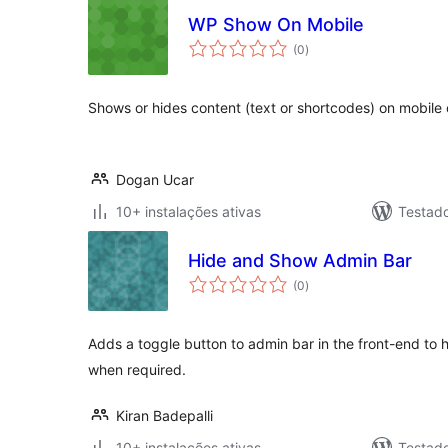
WP Show On Mobile
avaliações
(0
)
totais
Shows or hides content (text or shortcodes) on mobile
Dogan Ucar
10+ instalações ativas
Testad
Hide and Show Admin Bar
avaliações
(0
)
totais
Adds a toggle button to admin bar in the front-end to
when required.
Kiran Badepalli
10+ instalações ativas
Testad