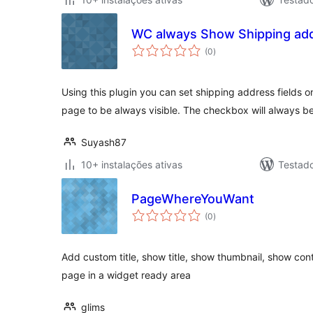
WC always Show Shipping ad
avaliações
(0
)
totais
Using this plugin you can set shipping address field
page to be always visible. The checkbox will always be
Suyash87
10+ instalações ativas
Testad
PageWhereYouWant
avaliações
(0
)
totais
Add custom title, show title, show thumbnail, show con
page in a widget ready area
glims