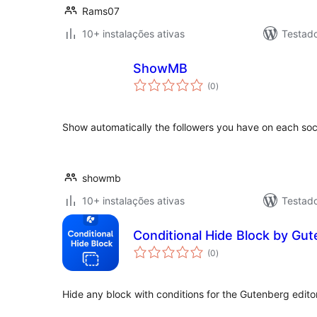
Rams07
10+ instalações ativas
Testad
ShowMB
avaliações
(0
)
totais
Show automatically the followers you have on each soc
showmb
10+ instalações ativas
Testad
Conditional Hide Block by Gu
avaliações
(0
)
totais
Hide any block with conditions for the Gutenberg editor