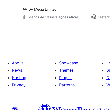
DA Media Limited
Menos de 10 instalações ativas
Testad
Posts
pagination
About
Showcase
L
News
Themes
S
Hosting
Plugins
D
Privacy
Patterns
W