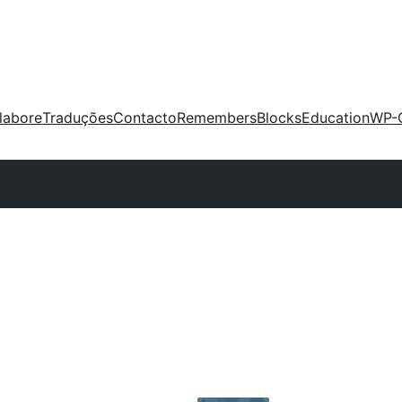
labore
Traduções
Contacto
Remembers
Blocks
Education
WP-