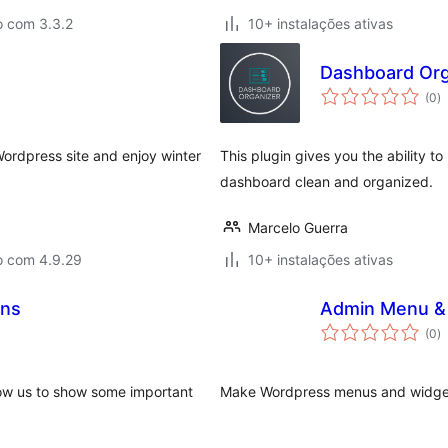
o com 3.3.2
10+ instalações ativas
Dashboard Org
a
(0
)
to
ordpress site and enjoy winter
This plugin gives you the ability 
dashboard clean and organized.
Marcelo Guerra
o com 4.9.29
10+ instalações ativas
ons
Admin Menu &
a
(0
)
to
allow us to show some important
Make Wordpress menus and widget