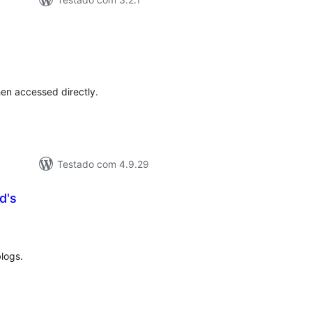
valiações
tais
en accessed directly.
Testado com 4.9.29
d's
valiações
tais
blogs.