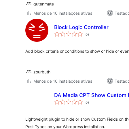
gutenmate
Menos de 10 instalações ativas
Testad
Block Logic Controller
avaliações
(0
)
totais
Add block criteria or conditions to show or hide or eve
zourbuth
Menos de 10 instalações ativas
Testad
DA Media CPT Show Custom F
avaliações
(0
)
totais
Lightweight plugin to hide or show Custom Fields on th
Post Types on your Wordpress installation.