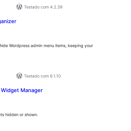
Testado com 4.2.39
anizer
valiações
tais
to hide Wordpress admin menu items, keeping your
Testado com 6.1.10
 Widget Manager
valiações
tais
s hidden or shown.