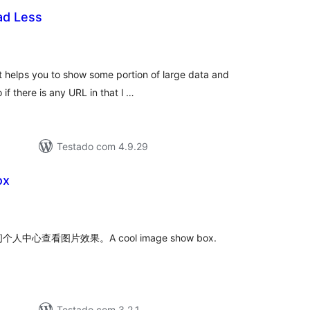
ad Less
valiações
tais
t helps you to show some portion of large data and
if there is any URL in that l …
Testado com 4.9.29
ox
valiações
tais
查看图片效果。A cool image show box.
Testado com 3.2.1