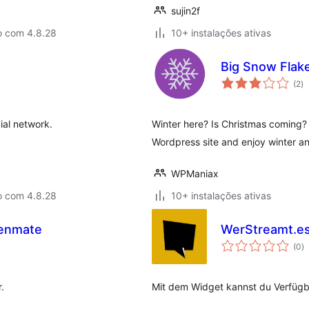
sujin2f
o com 4.8.28
10+ instalações ativas
Big Snow Flak
av
(2
)
to
ial network.
Winter here? Is Christmas coming?
Wordpress site and enjoy winter a
WPManiax
o com 4.8.28
10+ instalações ativas
tenmate
WerStreamt.e
a
(0
)
to
.
Mit dem Widget kannst du Verfügba