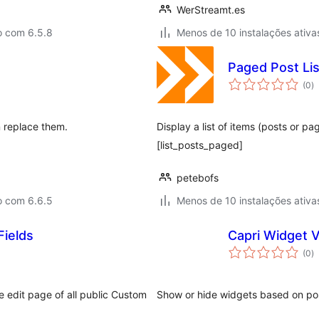
WerStreamt.es
o com 6.5.8
Menos de 10 instalações ativa
Paged Post Li
a
(0
)
to
n replace them.
Display a list of items (posts or p
[list_posts_paged]
petebofs
o com 6.6.5
Menos de 10 instalações ativa
ields
Capri Widget Vi
a
(0
)
to
e edit page of all public Custom
Show or hide widgets based on p