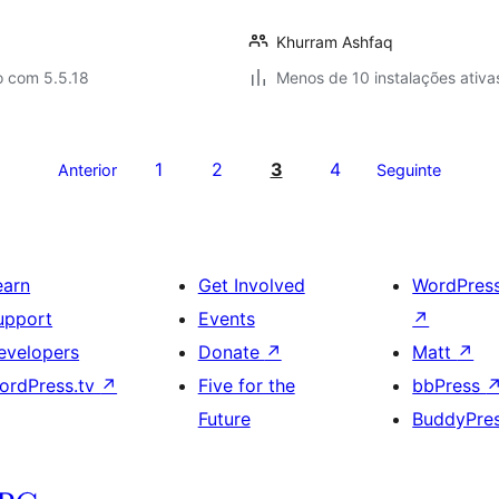
Khurram Ashfaq
o com 5.5.18
Menos de 10 instalações ativa
1
2
3
4
Anterior
Seguinte
earn
Get Involved
WordPres
upport
Events
↗
evelopers
Donate
↗
Matt
↗
ordPress.tv
↗
Five for the
bbPress
Future
BuddyPre