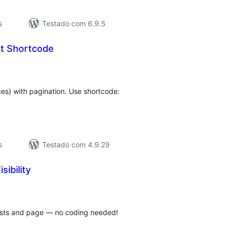
s
Testado com 6.9.5
st Shortcode
valiações
tais
ages) with pagination. Use shortcode:
s
Testado com 4.9.29
sibility
valiações
tais
osts and page — no coding needed!