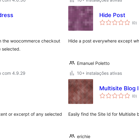
dress
Hide Post
a
(0
)
to
s on the woocommerce checkout
Hide a post everywhere except wh
 selected.
Emanuel Poletto
o com 4.9.29
10+ instalações ativas
Multisite Blog I
a
(0
)
to
tent or excerpt of any selected
Easily find the Site Id for Multisite 
erichie