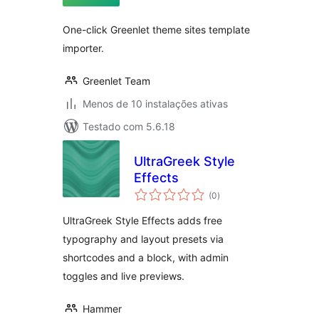
One-click Greenlet theme sites template
importer.
Greenlet Team
Menos de 10 instalações ativas
Testado com 5.6.18
UltraGreek Style
Effects
avaliações
(0
)
totais
UltraGreek Style Effects adds free
typography and layout presets via
shortcodes and a block, with admin
toggles and live previews.
Hammer