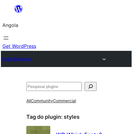
Saltar
para
Angola
o
conteúdo
Get WordPress
Plugin Directory
Pesquisar
All
Community
Commercial
Tag do plugin:
styles