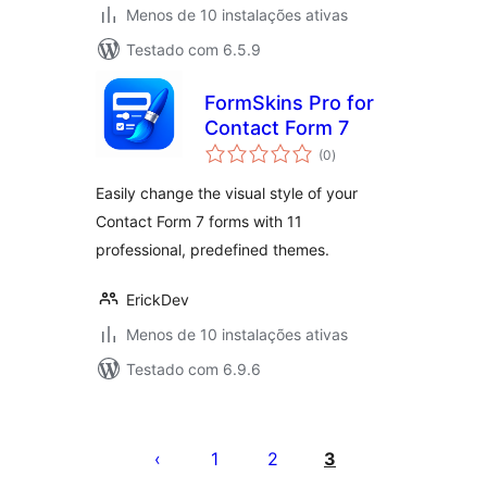
Menos de 10 instalações ativas
Testado com 6.5.9
FormSkins Pro for
Contact Form 7
avaliações
(0
)
totais
Easily change the visual style of your
Contact Form 7 forms with 11
professional, predefined themes.
ErickDev
Menos de 10 instalações ativas
Testado com 6.9.6
Posts
pagination
1
2
3