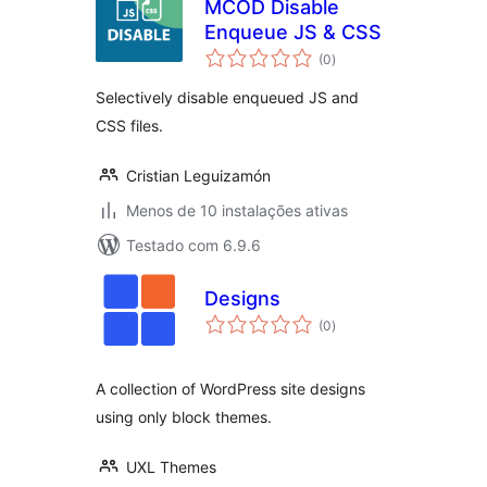
MCOD Disable
Enqueue JS & CSS
avaliações
(0
)
totais
Selectively disable enqueued JS and
CSS files.
Cristian Leguizamón
Menos de 10 instalações ativas
Testado com 6.9.6
Designs
avaliações
(0
)
totais
A collection of WordPress site designs
using only block themes.
UXL Themes