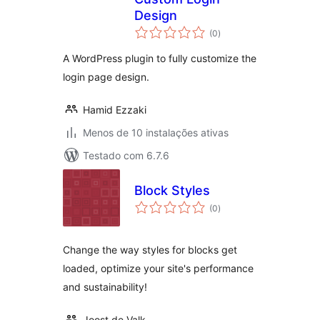
Design
avaliações
(0
)
totais
A WordPress plugin to fully customize the
login page design.
Hamid Ezzaki
Menos de 10 instalações ativas
Testado com 6.7.6
Block Styles
avaliações
(0
)
totais
Change the way styles for blocks get
loaded, optimize your site's performance
and sustainability!
Joost de Valk