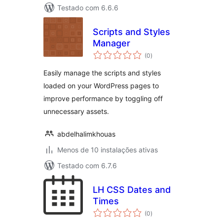
Testado com 6.6.6
Scripts and Styles
Manager
avaliações
(0
)
totais
Easily manage the scripts and styles
loaded on your WordPress pages to
improve performance by toggling off
unnecessary assets.
abdelhalimkhouas
Menos de 10 instalações ativas
Testado com 6.7.6
LH CSS Dates and
Times
avaliações
(0
)
totais