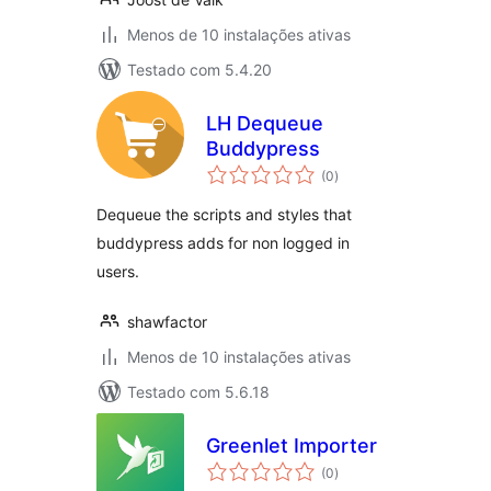
Menos de 10 instalações ativas
Testado com 5.4.20
LH Dequeue
Buddypress
avaliações
(0
)
totais
Dequeue the scripts and styles that
buddypress adds for non logged in
users.
shawfactor
Menos de 10 instalações ativas
Testado com 5.6.18
Greenlet Importer
avaliações
(0
)
totais