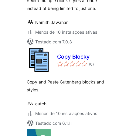
Select multiple block styles at once
instead of being limited to just one.
Namith Jawahar
Menos de 10 instalações ativas
Testado com 7.0.3
Copy Blocky
avaliações
(0
)
totais
Copy and Paste Gutenberg blocks and
styles.
cutch
Menos de 10 instalações ativas
Testado com 6.1.11