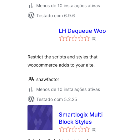
Menos de 10 instalações ativas
Testado com 6.9.6
LH Dequeue Woo
avaliações
(0
)
totais
Restrict the scripts and styles that
woocommerce adds to your aite.
shawfactor
Menos de 10 instalações ativas
Testado com 5.2.25
Smartlogix Multi
Block Styles
avaliações
(0
)
totais