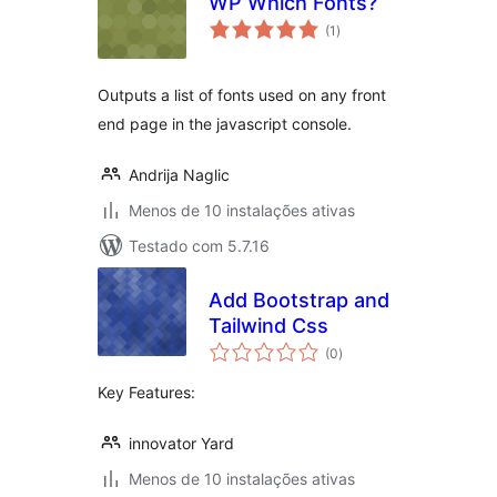
WP Which Fonts?
avaliações
(1
)
totais
Outputs a list of fonts used on any front
end page in the javascript console.
Andrija Naglic
Menos de 10 instalações ativas
Testado com 5.7.16
Add Bootstrap and
Tailwind Css
avaliações
(0
)
totais
Key Features:
innovator Yard
Menos de 10 instalações ativas