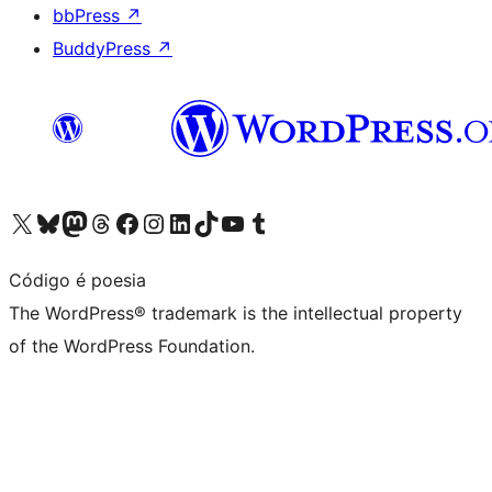
bbPress
↗
BuddyPress
↗
Visit our X (formerly Twitter) account
Visit our Bluesky account
Visit our Mastodon account
Visit our Threads account
Visit our Facebook page
Visit our Instagram account
Visit our LinkedIn account
Visit our TikTok account
Visit our YouTube channel
Visit our Tumblr account
Código é poesia
The WordPress® trademark is the intellectual property
of the WordPress Foundation.