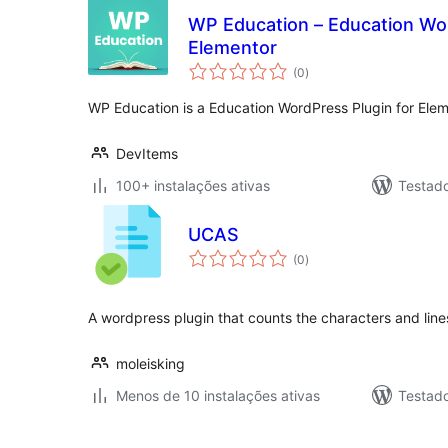
WP Education – Education Wor
Elementor
avaliações
(0
)
totais
WP Education is a Education WordPress Plugin for Elem
DevItems
100+ instalações ativas
Testad
UCAS
avaliações
(0
)
totais
A wordpress plugin that counts the characters and lin
moleisking
Menos de 10 instalações ativas
Testad