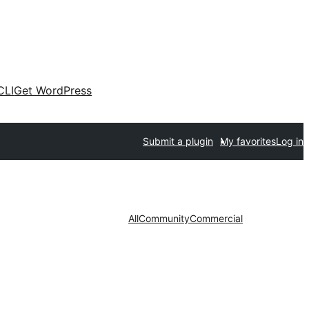
CLI
Get WordPress
Submit a plugin
My favorites
Log in
All
Community
Commercial