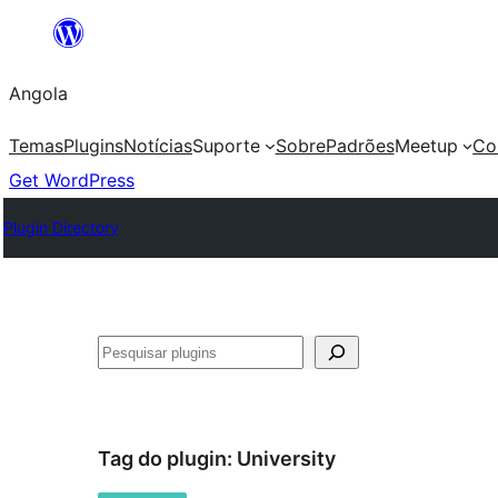
Saltar
para
Angola
o
conteúdo
Temas
Plugins
Notícias
Suporte
Sobre
Padrões
Meetup
Co
Get WordPress
Plugin Directory
Pesquisar
Tag do plugin:
University