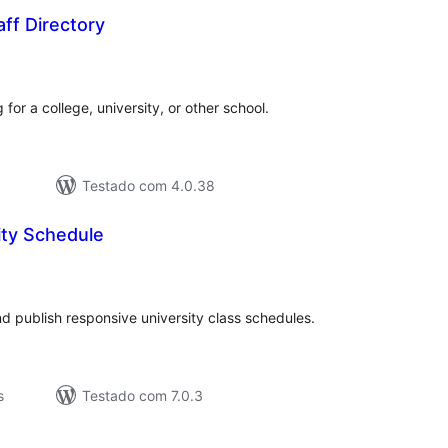
aff Directory
aliações
tais
 for a college, university, or other school.
Testado com 4.0.38
ity Schedule
valiações
tais
d publish responsive university class schedules.
s
Testado com 7.0.3