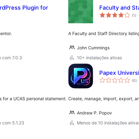
dPress Plugin for
Faculty and St
av
(1
)
to
entor.
A Faculty and Staff Directory listing
John Cummings
o com 7.0.3
10+ instalações ativas
Papex Univers
a
(0
)
to
es for a UCAS personal statement.
Create, manage, import, export, an
Andrew P. Popov
o com 5.1.23
Menos de 10 instalações ativa