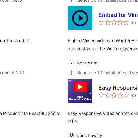
Embed for Vi
a
(0
)
to
ordPress editor.
Embed Vimeo videos in WordPress 
and customize the Vimeo player us
Noor Alam
o com 6.2.10
Menos de 10 instalações ativa
Easy Responsi
a
(0
)
to
Product into Beautiful Social
Easy Responsive Video adapts oEmb
ratio.
Chris Rowley