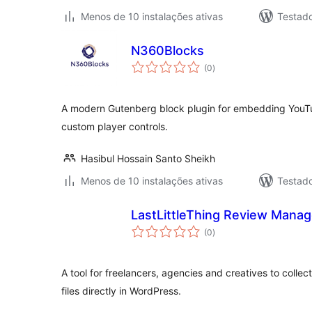
Menos de 10 instalações ativas
Testad
N360Blocks
avaliações
(0
)
totais
A modern Gutenberg block plugin for embedding YouT
custom player controls.
Hasibul Hossain Santo Sheikh
Menos de 10 instalações ativas
Testad
LastLittleThing Review Mana
avaliações
(0
)
totais
A tool for freelancers, agencies and creatives to coll
files directly in WordPress.