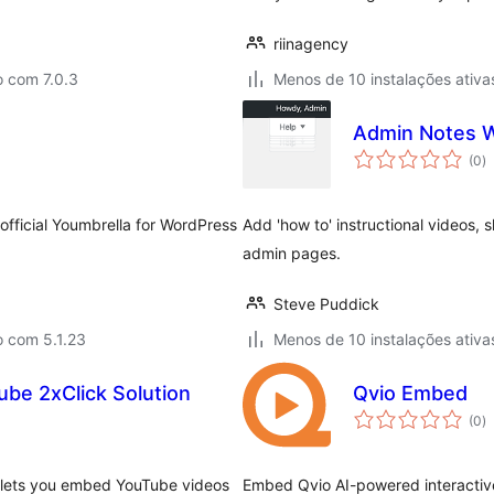
riinagency
o com 7.0.3
Menos de 10 instalações ativa
Admin Notes 
a
(0
)
to
official Youmbrella for WordPress
Add 'how to' instructional videos, 
admin pages.
Steve Puddick
o com 5.1.23
Menos de 10 instalações ativa
be 2xClick Solution
Qvio Embed
a
(0
)
to
n lets you embed YouTube videos
Embed Qvio AI-powered interactive