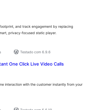
valiações
tais
ootprint, and track engagement by replacing
rt, privacy-focused static player.
s
Testado com 6.9.6
nstant One Click Live Video Calls
valiações
tais
ine interaction with the customer instantly from your
s
Testado com 5.5.19