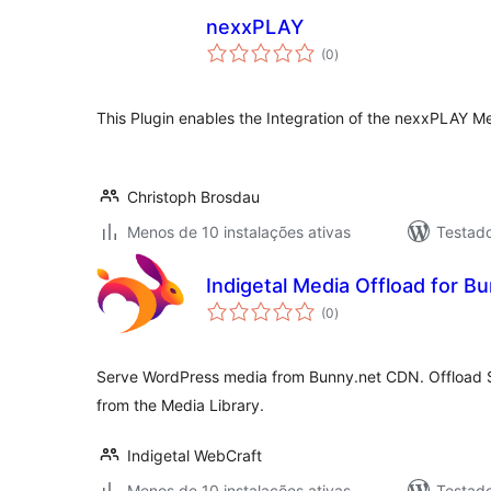
nexxPLAY
avaliações
(0
)
totais
This Plugin enables the Integration of the nexxPLAY M
Christoph Brosdau
Menos de 10 instalações ativas
Testad
Indigetal Media Offload for B
avaliações
(0
)
totais
Serve WordPress media from Bunny.net CDN. Offload S
from the Media Library.
Indigetal WebCraft
Menos de 10 instalações ativas
Testad