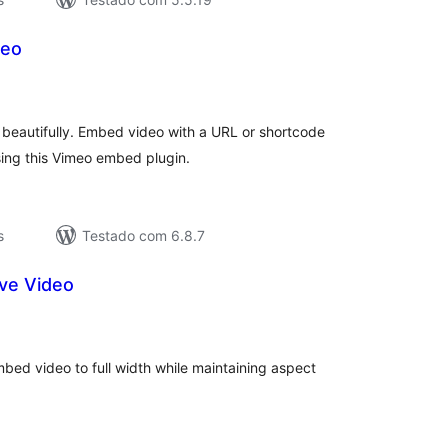
meo
valiações
tais
beautifully. Embed video with a URL or shortcode
ing this Vimeo embed plugin.
s
Testado com 6.8.7
ve Video
valiações
tais
ed video to full width while maintaining aspect