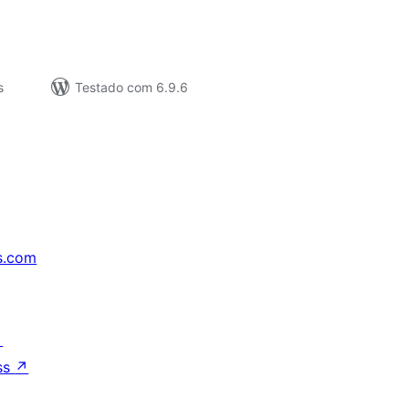
s
Testado com 6.9.6
s.com
↗
ss
↗