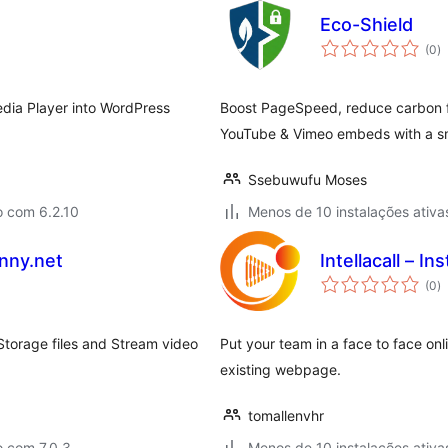
Eco-Shield
a
(0
)
to
edia Player into WordPress
Boost PageSpeed, reduce carbon f
YouTube & Vimeo embeds with a sma
Ssebuwufu Moses
o com 6.2.10
Menos de 10 instalações ativa
unny.net
Intellacall – I
a
(0
)
to
torage files and Stream video
Put your team in a face to face onl
existing webpage.
tomallenvhr
o com 7.0.3
Menos de 10 instalações ativa