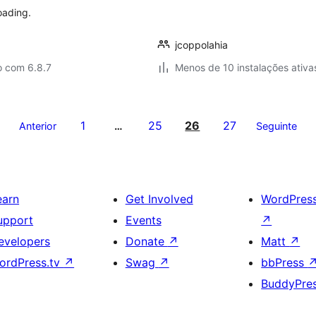
oading.
jcoppolahia
o com 6.8.7
Menos de 10 instalações ativa
1
25
26
27
Anterior
…
Seguinte
earn
Get Involved
WordPres
upport
Events
↗
evelopers
Donate
↗
Matt
↗
ordPress.tv
↗
Swag
↗
bbPress
BuddyPre