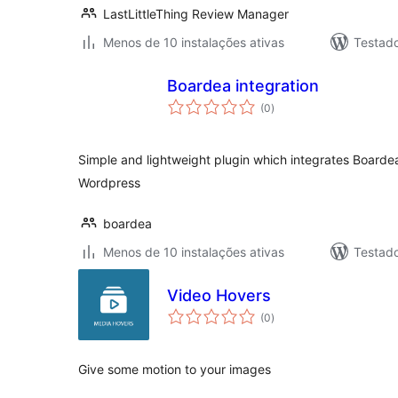
LastLittleThing Review Manager
Menos de 10 instalações ativas
Testad
Boardea integration
avaliações
(0
)
totais
Simple and lightweight plugin which integrates Boarde
Wordpress
boardea
Menos de 10 instalações ativas
Testad
Video Hovers
avaliações
(0
)
totais
Give some motion to your images