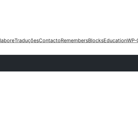
labore
Traduções
Contacto
Remembers
Blocks
Education
WP-