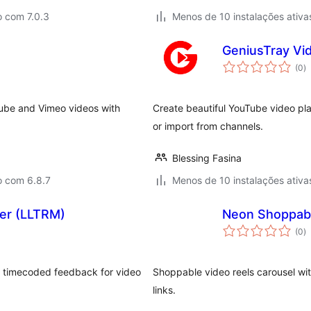
o com 7.0.3
Menos de 10 instalações ativa
GeniusTray Vid
a
(0
)
to
ube and Vimeo videos with
Create beautiful YouTube video play
or import from channels.
Blessing Fasina
o com 6.8.7
Menos de 10 instalações ativa
ger (LLTRM)
Neon Shoppabl
a
(0
)
to
ect timecoded feedback for video
Shoppable video reels carousel wi
links.