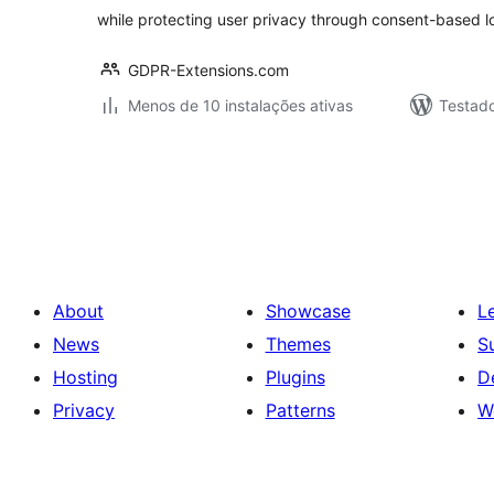
while protecting user privacy through consent-based l
GDPR-Extensions.com
Menos de 10 instalações ativas
Testad
Posts
pagination
About
Showcase
L
News
Themes
S
Hosting
Plugins
D
Privacy
Patterns
W