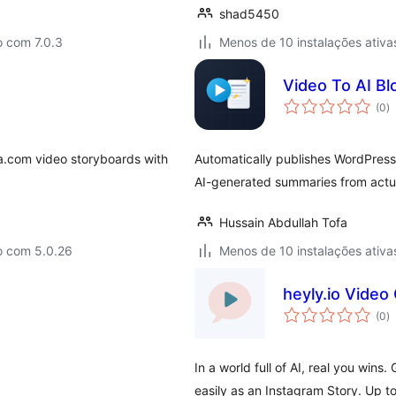
shad5450
o com 7.0.3
Menos de 10 instalações ativa
Video To AI Bl
a
(0
)
to
a.com video storyboards with
Automatically publishes WordPress
AI-generated summaries from actua
Hussain Abdullah Tofa
o com 5.0.26
Menos de 10 instalações ativa
heyly.io Video
a
(0
)
to
In a world full of AI, real you wins
easily as an Instagram Story. Up t