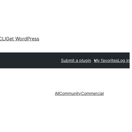
CLI
Get WordPress
Submit a plugin
My favorites
Log in
All
Community
Commercial