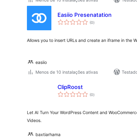
Easiio Presenatation
avaliações
(0
)
totais
Allows you to insert URLs and create an iframe in the W
easiio
Menos de 10 instalações ativas
Testad
ClipRoost
avaliações
(0
)
totais
Let AI Turn Your WordPress Content and WooCommerce 
Videos.
baxtiarhama