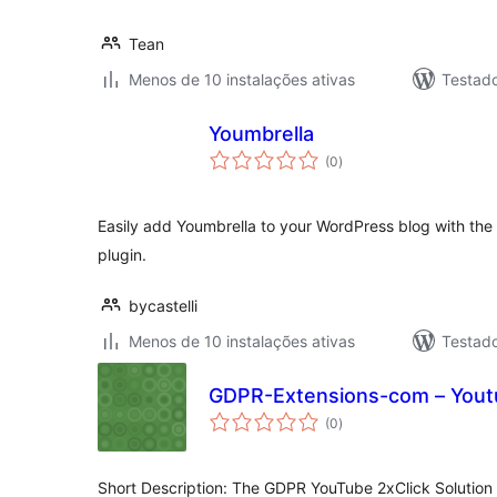
Tean
Menos de 10 instalações ativas
Testad
Youmbrella
avaliações
(0
)
totais
Easily add Youmbrella to your WordPress blog with the 
plugin.
bycastelli
Menos de 10 instalações ativas
Testad
GDPR-Extensions-com – Youtu
avaliações
(0
)
totais
Short Description: The GDPR YouTube 2xClick Solutio