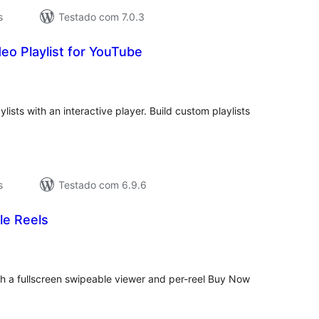
s
Testado com 7.0.3
eo Playlist for YouTube
valiações
tais
lists with an interactive player. Build custom playlists
s
Testado com 6.9.6
e Reels
valiações
tais
th a fullscreen swipeable viewer and per-reel Buy Now