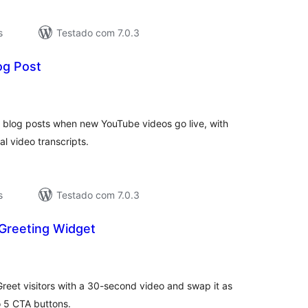
s
Testado com 7.0.3
og Post
valiações
tais
 blog posts when new YouTube videos go live, with
l video transcripts.
s
Testado com 7.0.3
 Greeting Widget
valiações
tais
. Greet visitors with a 30-second video and swap it as
o 5 CTA buttons.