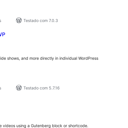
s
Testado com 7.0.3
WP
valiações
tais
slide shows, and more directly in individual WordPress
s
Testado com 5.7.16
valiações
tais
 videos using a Gutenberg block or shortcode.