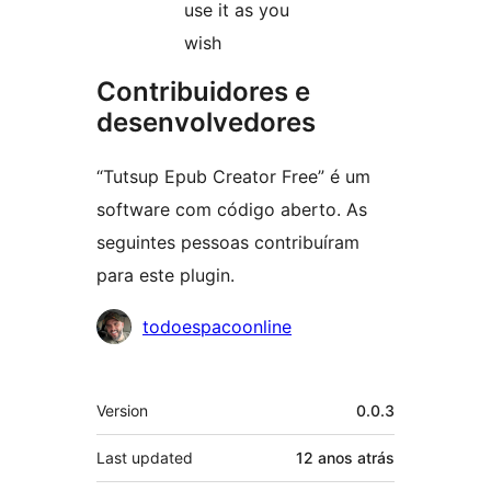
use it as you
wish
Contribuidores e
desenvolvedores
“Tutsup Epub Creator Free” é um
software com código aberto. As
seguintes pessoas contribuíram
para este plugin.
Contribuidores
todoespacoonline
Meta
Version
0.0.3
Last updated
12 anos
atrás