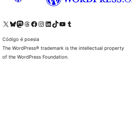
Visit our X (formerly Twitter) account
Visit our Bluesky account
Visit our Mastodon account
Visit our Threads account
Visit our Facebook page
Visit our Instagram account
Visit our LinkedIn account
Visit our TikTok account
Visit our YouTube channel
Visit our Tumblr account
Código é poesia
The WordPress® trademark is the intellectual property
of the WordPress Foundation.