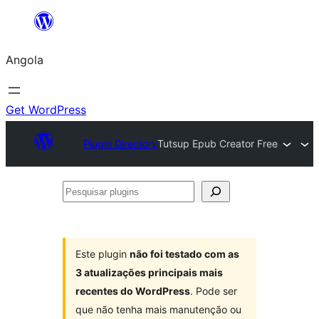
Saltar
para
Angola
o
conteúdo
Get WordPress
Plugin Directory
Tutsup Epub Creator Free
Pesquisar
plugins
Este plugin
não foi testado com as
3 atualizações principais mais
recentes do WordPress
. Pode ser
que não tenha mais manutenção ou