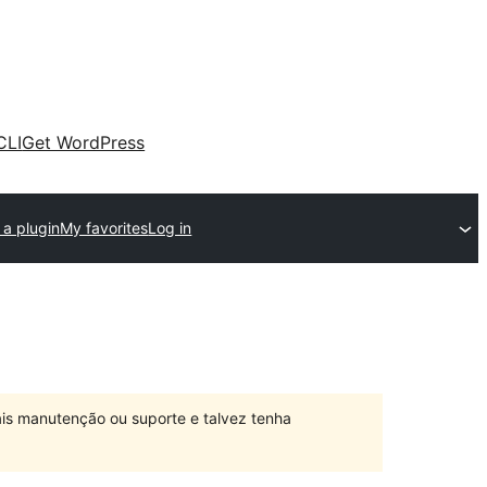
CLI
Get WordPress
 a plugin
My favorites
Log in
is manutenção ou suporte e talvez tenha