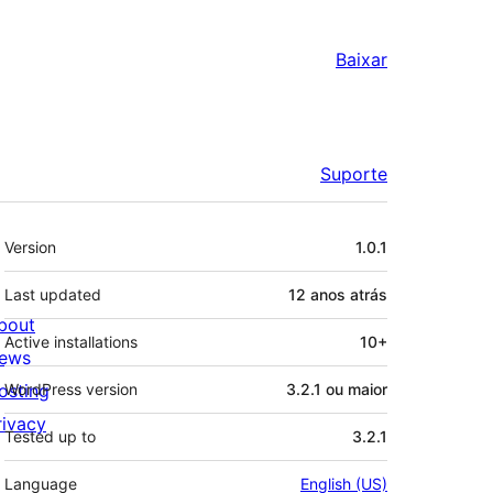
Baixar
Suporte
Meta
Version
1.0.1
Last updated
12 anos
atrás
bout
Active installations
10+
ews
osting
WordPress version
3.2.1 ou maior
rivacy
Tested up to
3.2.1
Language
English (US)