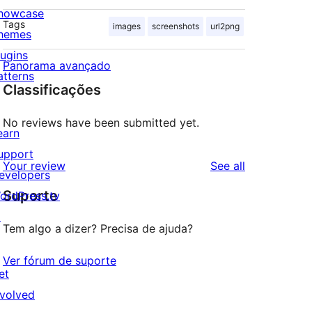
howcase
Tags
images
screenshots
url2png
hemes
lugins
Panorama avançado
atterns
Classificações
No reviews have been submitted yet.
earn
upport
reviews
Your review
See all
evelopers
Suporte
ordPress.tv
↗
Tem algo a dizer? Precisa de ajuda?
Ver fórum de suporte
et
nvolved