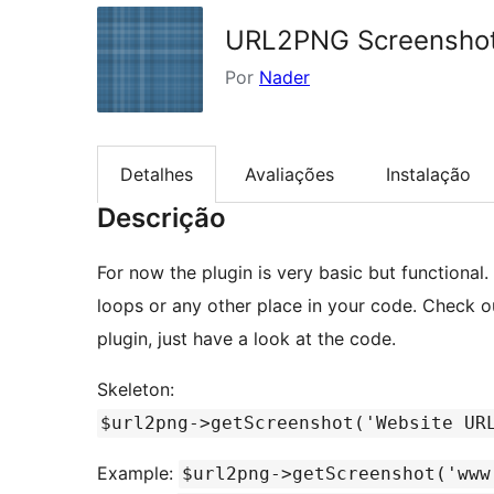
URL2PNG Screensho
Por
Nader
Detalhes
Avaliações
Instalação
Descrição
For now the plugin is very basic but functional. 
loops or any other place in your code. Check o
plugin, just have a look at the code.
Skeleton:
$url2png->getScreenshot('Website UR
Example:
$url2png->getScreenshot('www