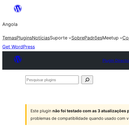
Saltar
para
Angola
o
conteúdo
Temas
Plugins
Notícias
Suporte
Sobre
Padrões
Meetup
Co
Get WordPress
Plugin Directo
Pesquisar
plugins
Este plugin
não foi testado com as 3 atualizações
problemas de compatibilidade quando usado com v