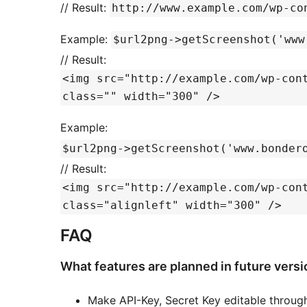
// Result:
http://www.example.com/wp-co
Example:
$url2png->getScreenshot('www
// Result:
<img src="http://example.com/wp-con
class="" width="300" />
Example:
$url2png->getScreenshot('www.bonder
// Result:
<img src="http://example.com/wp-con
class="alignleft" width="300" />
FAQ
What features are planned in future vers
Make API-Key, Secret Key editable throug