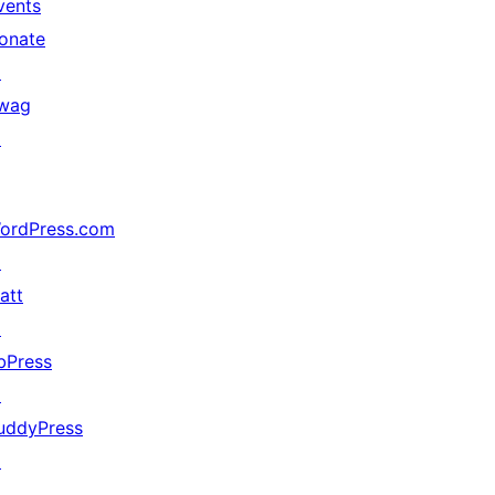
vents
onate
↗
wag
↗
ordPress.com
↗
att
↗
bPress
↗
uddyPress
↗