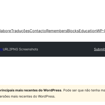
labore
Traduções
Contacto
Remembers
Blocks
Education
WP-
ry
URL2PNG Screenshots
Submit
 principais mais recentes do WordPress
. Pode ser que não tenha ma
ersões mais recentes do WordPress.