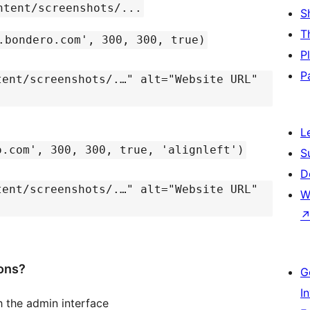
ntent/screenshots/...
S
T
.bondero.com', 300, 300, true)
P
P
tent/screenshots/.…" alt="Website URL"
L
o.com', 300, 300, true, 'alignleft')
S
D
tent/screenshots/.…" alt="Website URL"
W
ions?
G
I
h the admin interface