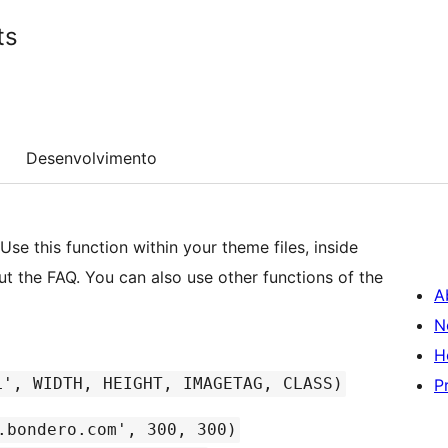
ts
Desenvolvimento
Use this function within your theme files, inside
ut the FAQ. You can also use other functions of the
A
N
H
L', WIDTH, HEIGHT, IMAGETAG, CLASS)
P
.bondero.com', 300, 300)