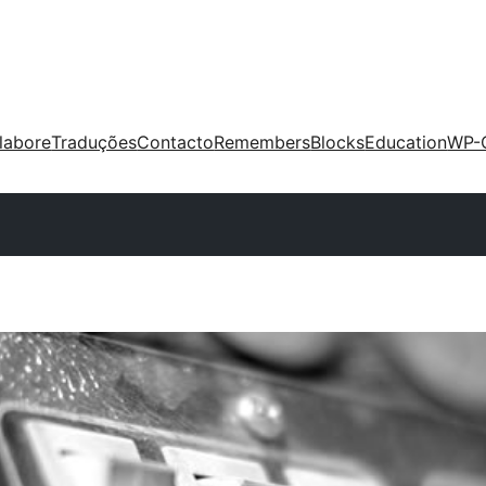
labore
Traduções
Contacto
Remembers
Blocks
Education
WP-