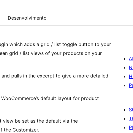
Desenvolvimento
in which adds a grid / list toggle button to your
en grid / list views of your products on your
A
N
t and pulls in the excerpt to give a more detailed
H
P
 is WooCommerce’s default layout for product
S
T
 view be set as the default via the
P
f the Customizer.