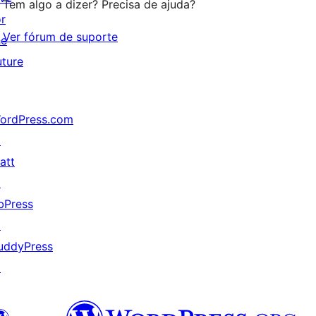
Tem algo a dizer? Precisa de ajuda?
or
Ver fórum de suporte
he
uture
ordPress.com
↗
att
↗
bPress
↗
uddyPress
↗