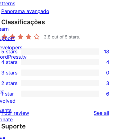
atterns
Panorama avançado
Classificações
earn
3.8
out of 5 stars.
upport
evelopers
5 stars
18
18
ordPress.tv
4 stars
4
5-
↗
4
3 stars
0
star
4-
0
2 stars
3
reviews
star
3-
3
et
1 star
6
reviews
star
2-
6
nvolved
reviews
star
1-
vents
reviews
Your review
See all
reviews
star
onate
Suporte
reviews
↗
ive