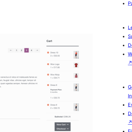
P
L
S
D
W
G
I
E
D
F