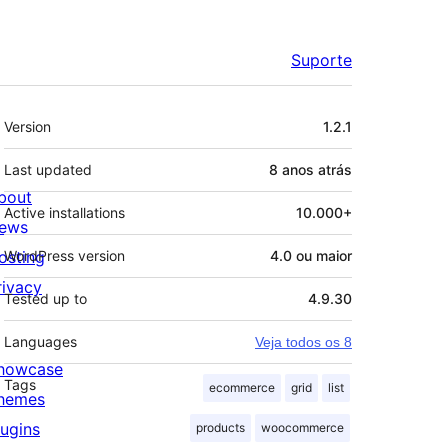
Suporte
Meta
Version
1.2.1
Last updated
8 anos
atrás
bout
Active installations
10.000+
ews
osting
WordPress version
4.0 ou maior
rivacy
Tested up to
4.9.30
Languages
Veja todos os 8
howcase
Tags
ecommerce
grid
list
hemes
lugins
products
woocommerce