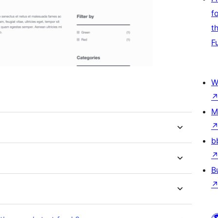
f
t
F
W
M
b
B