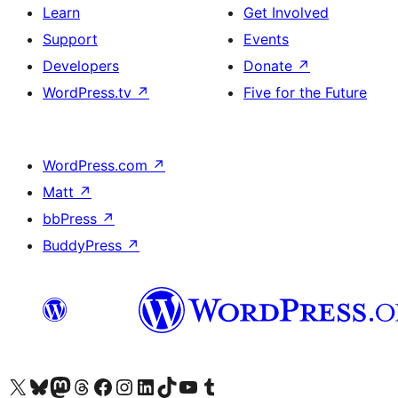
Learn
Get Involved
Support
Events
Developers
Donate
↗
WordPress.tv
↗
Five for the Future
WordPress.com
↗
Matt
↗
bbPress
↗
BuddyPress
↗
Visit our X (formerly Twitter) account
Visit our Bluesky account
Visit our Mastodon account
Visit our Threads account
Visit our Facebook page
Visit our Instagram account
Visit our LinkedIn account
Visit our TikTok account
Visit our YouTube channel
Visit our Tumblr account