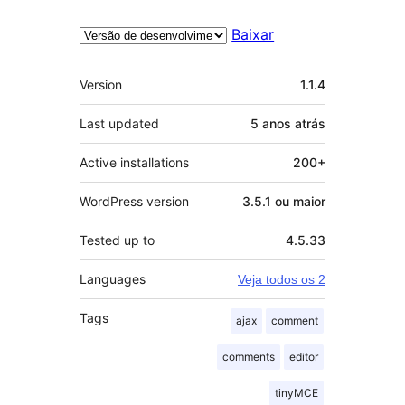
Baixar
Meta
Version
1.1.4
Last updated
5 anos
atrás
Active installations
200+
WordPress version
3.5.1 ou maior
Tested up to
4.5.33
Languages
Veja todos os 2
Tags
ajax
comment
comments
editor
tinyMCE