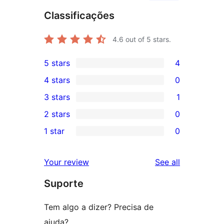
Classificações
4.6
out of 5 stars.
5 stars
4
4
4 stars
0
5-
0
3 stars
1
star
4-
1
2 stars
0
reviews
star
3-
0
1 star
0
reviews
star
2-
0
review
star
1-
reviews
Your review
See all
reviews
star
Suporte
reviews
Tem algo a dizer? Precisa de
ajuda?