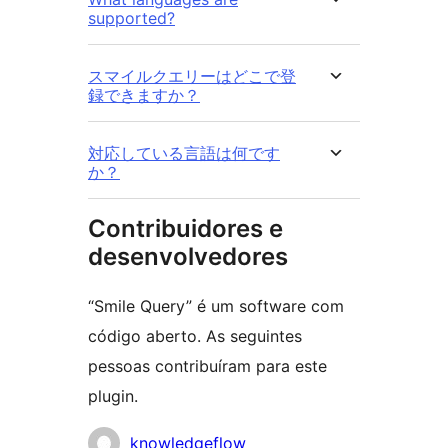
supported?
スマイルクエリーはどこで登
録できますか？
対応している言語は何です
か？
Contribuidores e
desenvolvedores
“Smile Query” é um software com
código aberto. As seguintes
pessoas contribuíram para este
plugin.
Contribuidores
knowledgeflow