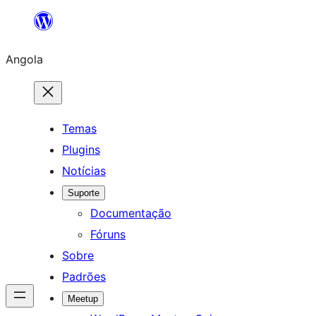
Saltar
para
Angola
o
conteúdo
Temas
Plugins
Notícias
Suporte
Documentação
Fóruns
Sobre
Padrões
Meetup