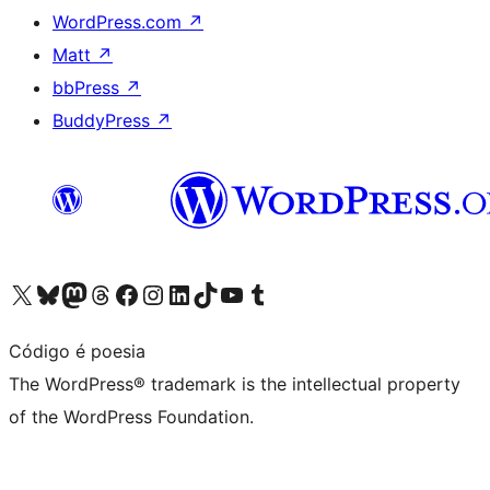
WordPress.com
↗
Matt
↗
bbPress
↗
BuddyPress
↗
Visit our X (formerly Twitter) account
Visit our Bluesky account
Visit our Mastodon account
Visit our Threads account
Visit our Facebook page
Visit our Instagram account
Visit our LinkedIn account
Visit our TikTok account
Visit our YouTube channel
Visit our Tumblr account
Código é poesia
The WordPress® trademark is the intellectual property
of the WordPress Foundation.