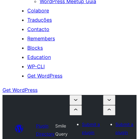
WordPress Meetup Guia
Colabore
Traduções
Contacto
Remembers
Blocks
Education
WP-CLI
Get WordPress
Get WordPress
Submit a
Submit a
Plugin
Smile
plugin
plugin
Directory
Query