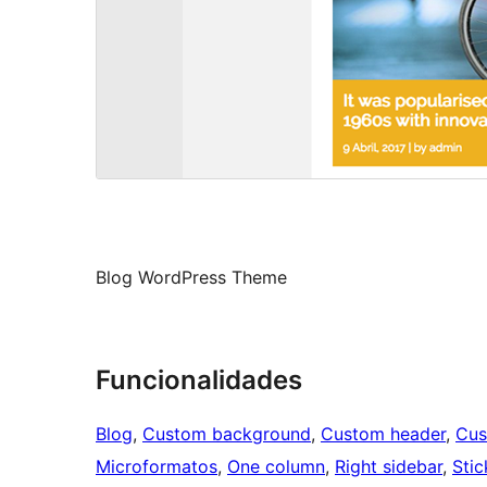
Blog WordPress Theme
Funcionalidades
Blog
, 
Custom background
, 
Custom header
, 
Cus
Microformatos
, 
One column
, 
Right sidebar
, 
Stic