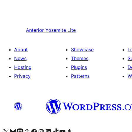
Anterior
Yosemite Lite
About
Showcase
L
News
Themes
S
Hosting
Plugins
D
Privacy
Patterns
W
Visit our X (formerly Twitter) account
Visit our Bluesky account
Visit our Mastodon account
Visit our Threads account
Visit our Facebook page
Visit our Instagram account
Visit our LinkedIn account
Visit our TikTok account
Visit our YouTube channel
Visit our Tumblr account