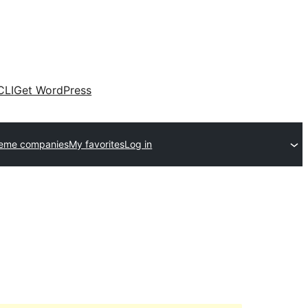
CLI
Get WordPress
heme companies
My favorites
Log in