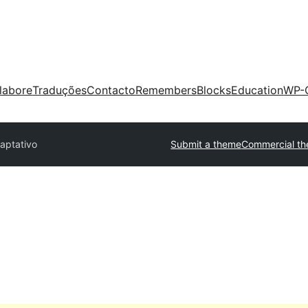
labore
Traduções
Contacto
Remembers
Blocks
Education
WP-
aptativo
Submit a theme
Commercial t