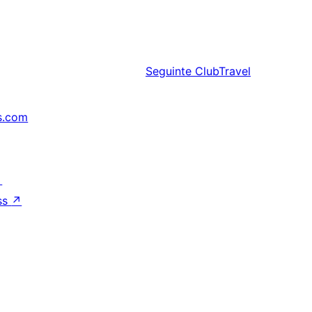
Seguinte
ClubTravel
s.com
↗
ss
↗