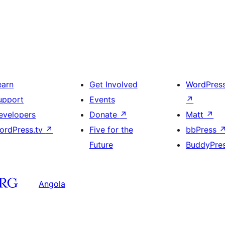
earn
Get Involved
WordPres
upport
Events
↗
evelopers
Donate
↗
Matt
↗
ordPress.tv
↗
Five for the
bbPress
Future
BuddyPre
Angola