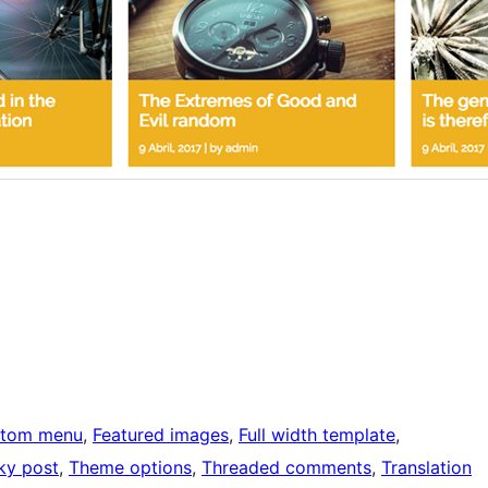
tom menu
, 
Featured images
, 
Full width template
, 
ky post
, 
Theme options
, 
Threaded comments
, 
Translation