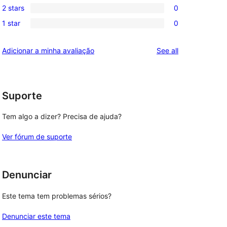
reviews
2 stars
0
star
3-
0
reviews
1 star
0
star
2-
0
reviews
star
1-
reviews
Adicionar a minha avaliação
See all
reviews
star
reviews
Suporte
Tem algo a dizer? Precisa de ajuda?
Ver fórum de suporte
Denunciar
Este tema tem problemas sérios?
Denunciar este tema