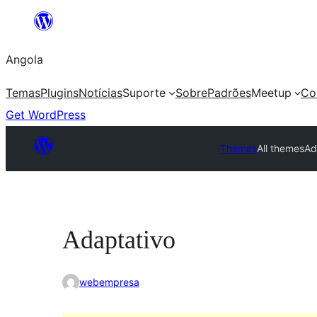
Saltar
para
Angola
o
conteúdo
Temas
Plugins
Notícias
Suporte
Sobre
Padrões
Meetup
Co
Get WordPress
Themes
All themes
Ad
Adaptativo
webempresa