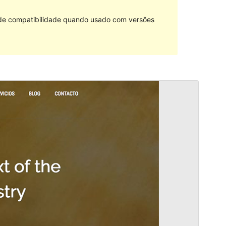
 de compatibilidade quando usado com versões
Pré-visualizar
Descarregar
Versão
1.0.7
Last updated
3 de Julho de 2019
Active installations
20+
WordPress version
4.0
Theme homepage