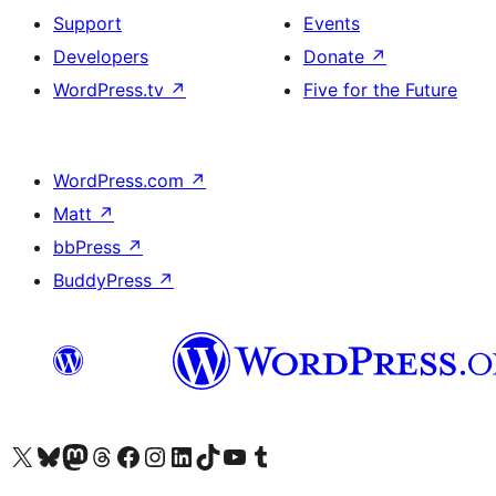
Support
Events
Developers
Donate
↗
WordPress.tv
↗
Five for the Future
WordPress.com
↗
Matt
↗
bbPress
↗
BuddyPress
↗
Visit our X (formerly Twitter) account
Visit our Bluesky account
Visit our Mastodon account
Visit our Threads account
Visit our Facebook page
Visit our Instagram account
Visit our LinkedIn account
Visit our TikTok account
Visit our YouTube channel
Visit our Tumblr account