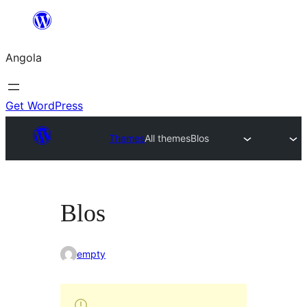
Saltar
para
Angola
o
conteúdo
Get WordPress
Themes
All themes
Blos
Blos
empty