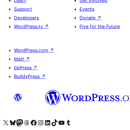
Learn
Get Involved
Support
Events
Developers
Donate
↗
WordPress.tv
↗
Five for the Future
WordPress.com
↗
Matt
↗
bbPress
↗
BuddyPress
↗
Visit our X (formerly Twitter) account
Visit our Bluesky account
Visit our Mastodon account
Visit our Threads account
Visit our Facebook page
Visit our Instagram account
Visit our LinkedIn account
Visit our TikTok account
Visit our YouTube channel
Visit our Tumblr account