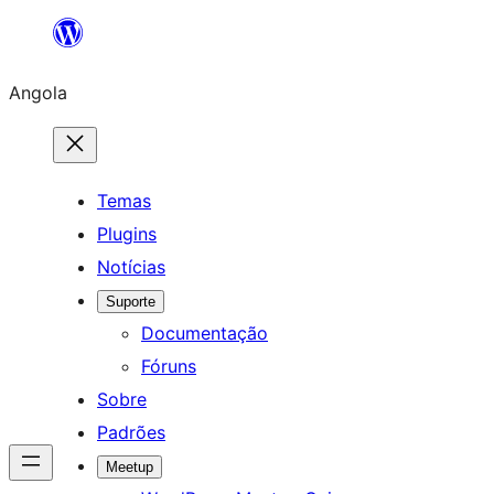
Saltar
para
Angola
o
conteúdo
Temas
Plugins
Notícias
Suporte
Documentação
Fóruns
Sobre
Padrões
Meetup