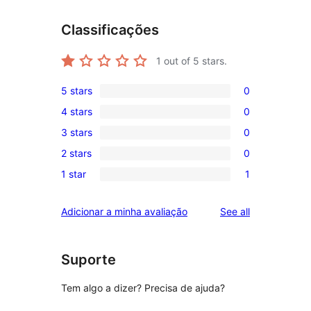
Classificações
1
out of 5 stars.
5 stars
0
0
4 stars
0
5-
0
3 stars
0
star
4-
0
reviews
2 stars
0
star
3-
0
reviews
1 star
1
star
2-
1
reviews
star
1-
reviews
Adicionar a minha avaliação
See all
reviews
star
review
Suporte
Tem algo a dizer? Precisa de ajuda?