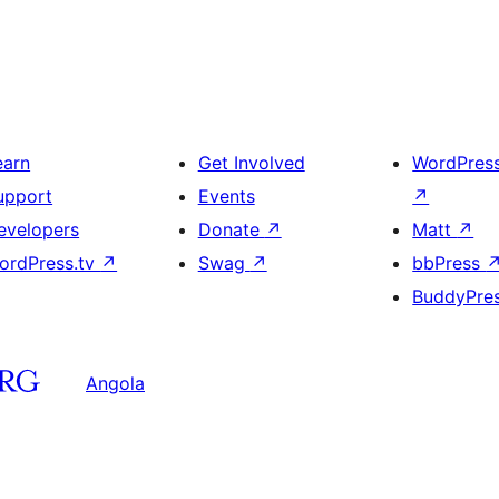
earn
Get Involved
WordPres
upport
Events
↗
evelopers
Donate
↗
Matt
↗
ordPress.tv
↗
Swag
↗
bbPress
BuddyPre
Angola