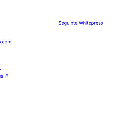
Seguinte
Whitepress
s.com
↗
ss
↗