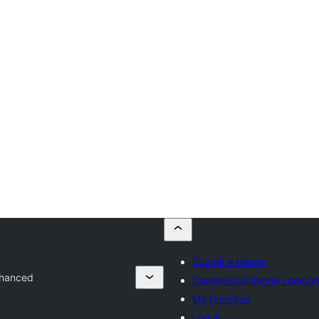
Submit a theme
nhanced
Commercial theme compan
My favorites
Log in