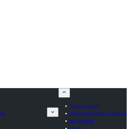
Submit a theme
ies
Commercial theme companies
My favorites
Log in