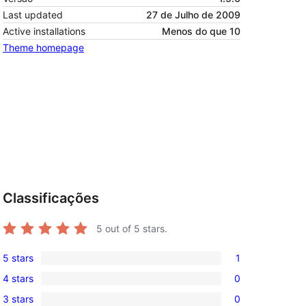
Last updated
27 de Julho de 2009
Active installations
Menos do que 10
Theme homepage
Classificações
5
out of 5 stars.
5 stars
1
1
4 stars
0
5-
0
3 stars
0
star
4-