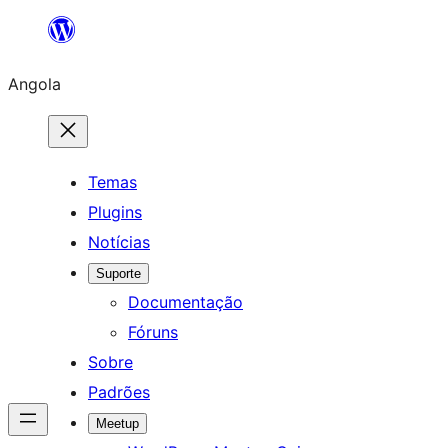
Saltar
para
Angola
o
conteúdo
Temas
Plugins
Notícias
Suporte
Documentação
Fóruns
Sobre
Padrões
Meetup