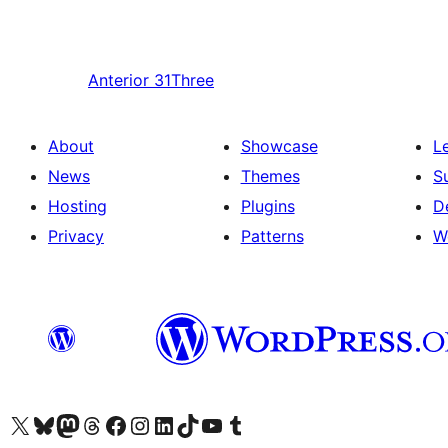
Anterior
31Three
About
Showcase
L
News
Themes
S
Hosting
Plugins
D
Privacy
Patterns
W
Visit our X (formerly Twitter) account
Visit our Bluesky account
Visit our Mastodon account
Visit our Threads account
Visit our Facebook page
Visit our Instagram account
Visit our LinkedIn account
Visit our TikTok account
Visit our YouTube channel
Visit our Tumblr account