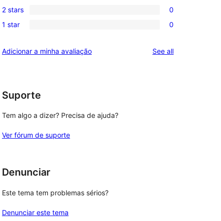
0
review
2 stars
0
star
3-
0
reviews
1 star
0
star
2-
0
reviews
star
1-
reviews
Adicionar a minha avaliação
See all
reviews
star
reviews
Suporte
Tem algo a dizer? Precisa de ajuda?
Ver fórum de suporte
Denunciar
Este tema tem problemas sérios?
Denunciar este tema