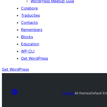
WordPress Meetup Guia
Colabore
Traduções
Contacto
Remembers
Blocks
Education
WP-CLI
Get WordPress
Get WordPress
Themes
All themes
Default E