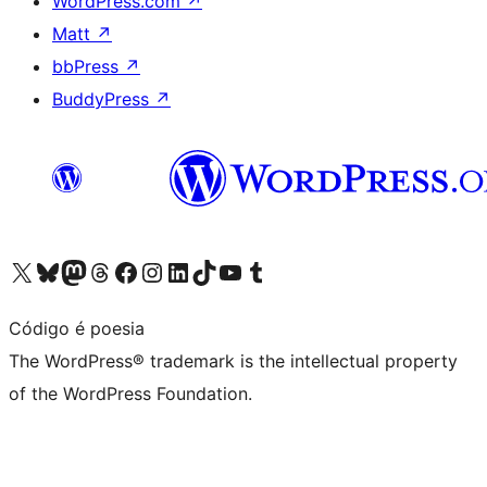
WordPress.com
↗
Matt
↗
bbPress
↗
BuddyPress
↗
Visit our X (formerly Twitter) account
Visit our Bluesky account
Visit our Mastodon account
Visit our Threads account
Visit our Facebook page
Visit our Instagram account
Visit our LinkedIn account
Visit our TikTok account
Visit our YouTube channel
Visit our Tumblr account
Código é poesia
The WordPress® trademark is the intellectual property
of the WordPress Foundation.