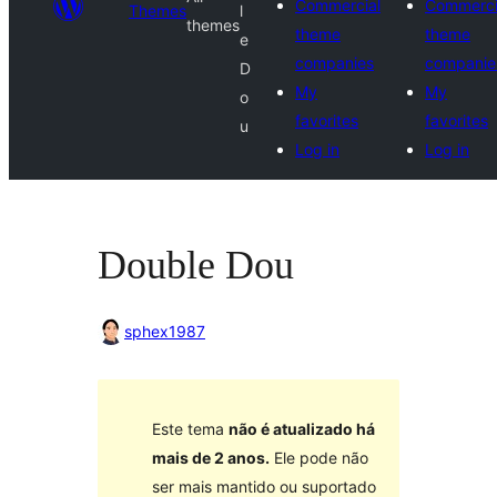
Commercial
Commerci
Themes
l
themes
theme
theme
e
companies
companie
D
My
My
o
favorites
favorites
u
Log in
Log in
Double Dou
sphex1987
Este tema
não é atualizado há
mais de 2 anos.
Ele pode não
ser mais mantido ou suportado