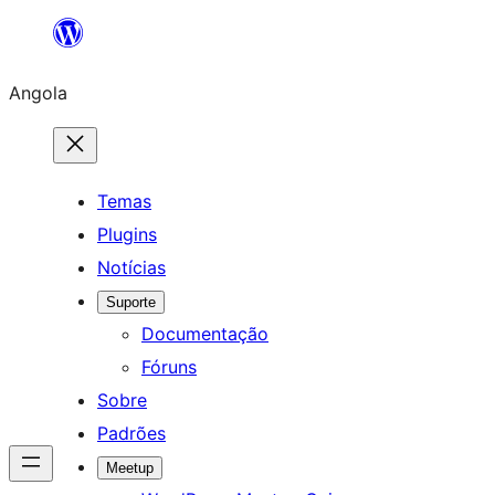
Saltar
para
Angola
o
conteúdo
Temas
Plugins
Notícias
Suporte
Documentação
Fóruns
Sobre
Padrões
Meetup