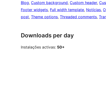
Blog
, 
Custom background
, 
Custom header
, 
Cus
Footer widgets
, 
Full width template
, 
Notícias
, 
O
post
, 
Theme options
, 
Threaded comments
, 
Tra
Downloads per day
Instalações activas:
50+