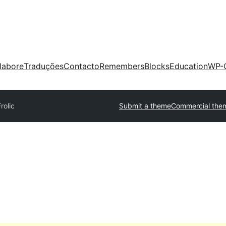
labore
Traduções
Contacto
Remembers
Blocks
Education
WP-
rolic
Submit a theme
Commercial the