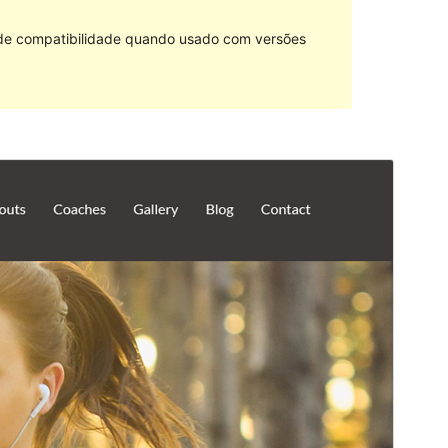
 de compatibilidade quando usado com versões
Pré-visualizar
Descarregar
Versão
1.0.8
Last updated
1 de Outubro de 2018
Active installations
50+
WordPress version
4.0
Theme homepage