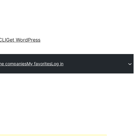
CLI
Get WordPress
me companies
My favorites
Log in