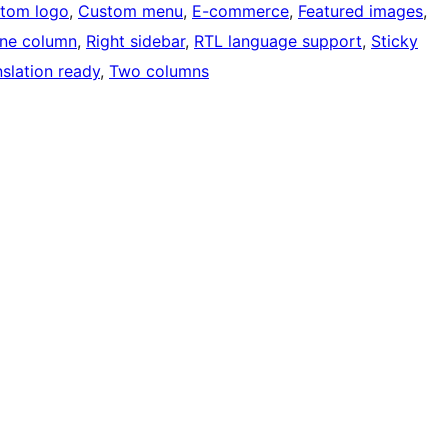
tom logo
, 
Custom menu
, 
E-commerce
, 
Featured images
, 
ne column
, 
Right sidebar
, 
RTL language support
, 
Sticky
nslation ready
, 
Two columns