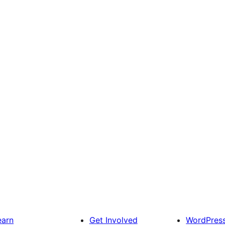
earn
Get Involved
WordPres