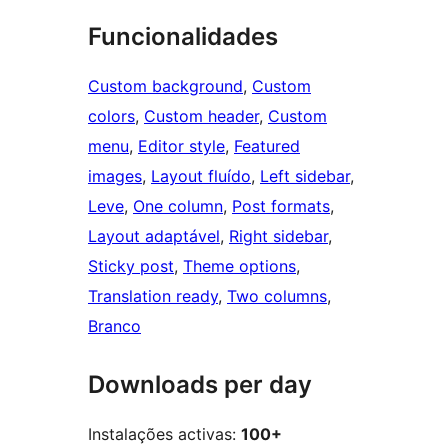
Funcionalidades
Custom background
, 
Custom
colors
, 
Custom header
, 
Custom
menu
, 
Editor style
, 
Featured
images
, 
Layout fluído
, 
Left sidebar
, 
Leve
, 
One column
, 
Post formats
, 
Layout adaptável
, 
Right sidebar
, 
Sticky post
, 
Theme options
, 
Translation ready
, 
Two columns
, 
Branco
Downloads per day
Instalações activas:
100+