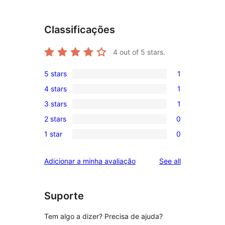
Classificações
4
out of 5 stars.
5 stars
1
1
4 stars
1
5-
1
3 stars
1
star
4-
1
review
2 stars
0
star
3-
0
review
1 star
0
star
2-
0
review
star
1-
reviews
Adicionar a minha avaliação
See all
reviews
star
reviews
Suporte
Tem algo a dizer? Precisa de ajuda?