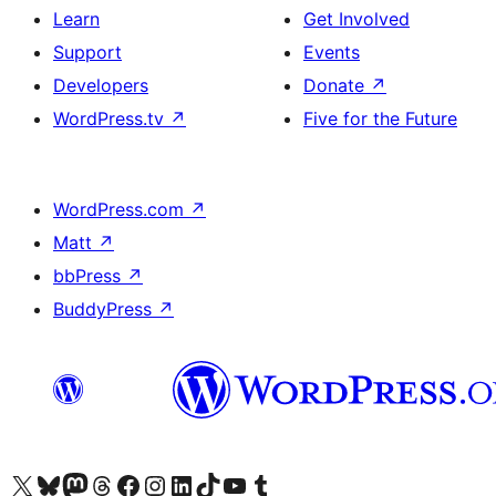
Learn
Get Involved
Support
Events
Developers
Donate
↗
WordPress.tv
↗
Five for the Future
WordPress.com
↗
Matt
↗
bbPress
↗
BuddyPress
↗
Visit our X (formerly Twitter) account
Visit our Bluesky account
Visit our Mastodon account
Visit our Threads account
Visit our Facebook page
Visit our Instagram account
Visit our LinkedIn account
Visit our TikTok account
Visit our YouTube channel
Visit our Tumblr account