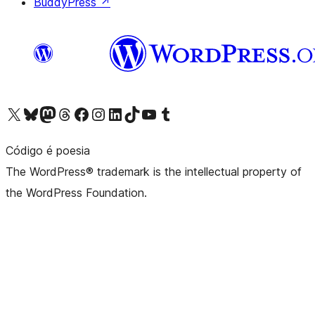
BuddyPress
↗
Visit our X (formerly Twitter) account
Visit our Bluesky account
Visit our Mastodon account
Visit our Threads account
Visit our Facebook page
Visit our Instagram account
Visit our LinkedIn account
Visit our TikTok account
Visit our YouTube channel
Visit our Tumblr account
Código é poesia
The WordPress® trademark is the intellectual property of
the WordPress Foundation.