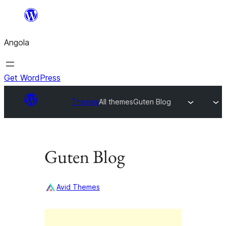
Saltar
para
Angola
o
conteúdo
Get WordPress
Themes
All themes
Guten Blog
Guten Blog
Avid Themes