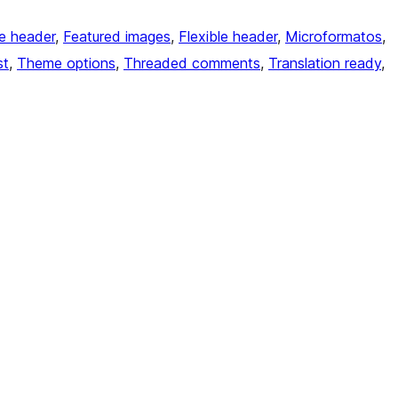
e header
, 
Featured images
, 
Flexible header
, 
Microformatos
, 
st
, 
Theme options
, 
Threaded comments
, 
Translation ready
, 