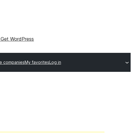
I
Get WordPress
e companies
My favorites
Log in