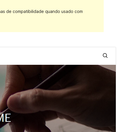
mas de compatibilidade quando usado com
Pré-visualizar
Descarregar
Versão
1.0.5
Last updated
21 de Fevereiro de 2017
Active installations
70+
Theme homepage