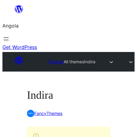
Saltar
para
Angola
o
conteúdo
Get WordPress
Themes
All themes
Indira
Indira
FancyThemes