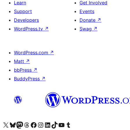
Learn
Get Involved
Support
Events
Developers
Donate
↗
WordPress.tv
↗
Swag
↗
WordPress.com
↗
Matt
↗
bbPress
↗
BuddyPress
↗
Visit our X (formerly Twitter) account
Visit our Bluesky account
Visit our Mastodon account
Visit our Threads account
Visit our Facebook page
Visit our Instagram account
Visit our LinkedIn account
Visit our TikTok account
Visit our YouTube channel
Visit our Tumblr account