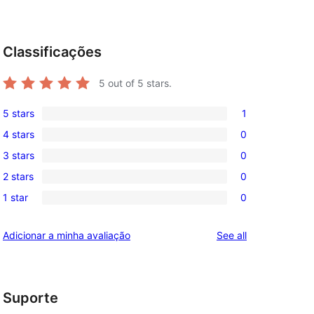
Classificações
5
out of 5 stars.
5 stars
1
1
4 stars
0
5-
0
3 stars
0
star
4-
0
review
2 stars
0
star
3-
0
reviews
1 star
0
star
2-
0
reviews
star
1-
reviews
Adicionar a minha avaliação
See all
reviews
star
reviews
Suporte