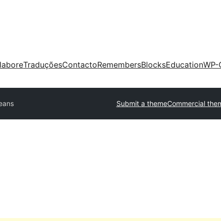
labore
Traduções
Contacto
Remembers
Blocks
Education
WP-
jeans
Submit a theme
Commercial the