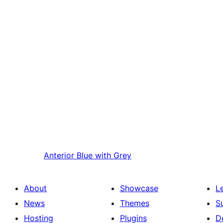
Anterior
Blue with Grey
About
Showcase
L
News
Themes
S
Hosting
Plugins
D