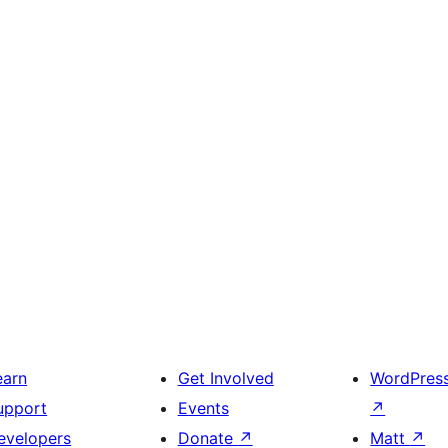
earn
Get Involved
WordPres
upport
Events
↗
evelopers
Donate
↗
Matt
↗