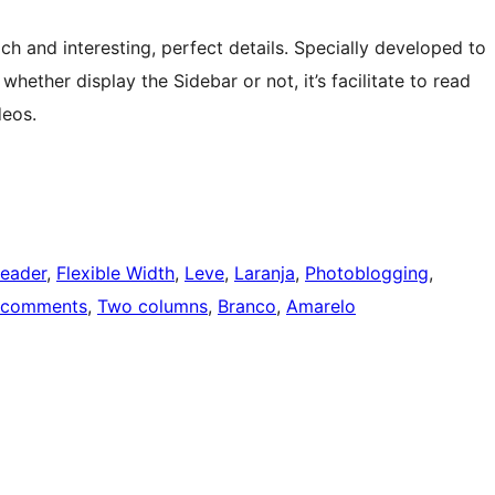
h and interesting, perfect details. Specially developed to
 whether display the Sidebar or not, it’s facilitate to read
deos.
eader
, 
Flexible Width
, 
Leve
, 
Laranja
, 
Photoblogging
, 
 comments
, 
Two columns
, 
Branco
, 
Amarelo