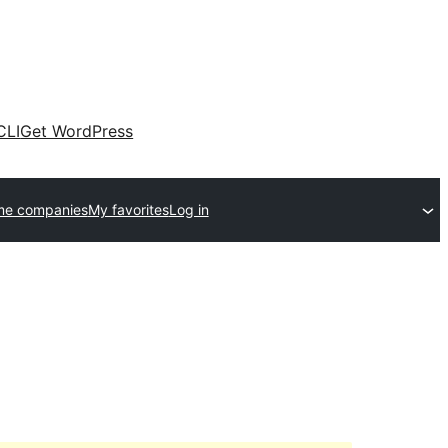
CLI
Get WordPress
me companies
My favorites
Log in