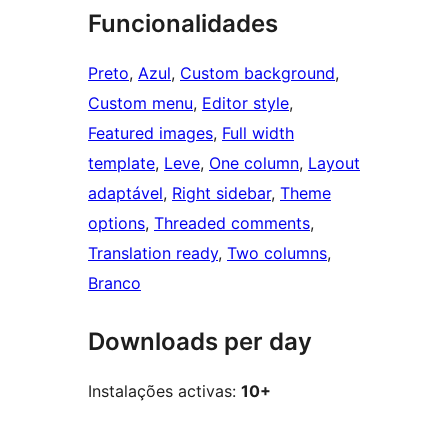
Funcionalidades
Preto
, 
Azul
, 
Custom background
, 
Custom menu
, 
Editor style
, 
Featured images
, 
Full width
template
, 
Leve
, 
One column
, 
Layout
adaptável
, 
Right sidebar
, 
Theme
options
, 
Threaded comments
, 
Translation ready
, 
Two columns
, 
Branco
Downloads per day
Instalações activas:
10+