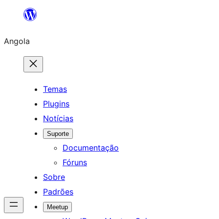
Saltar
para
Angola
o
conteúdo
Temas
Plugins
Notícias
Suporte
Documentação
Fóruns
Sobre
Padrões
Meetup