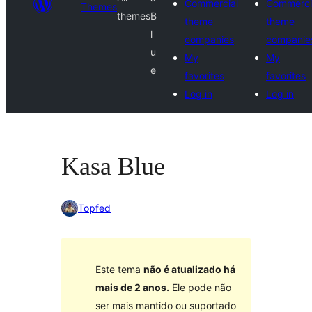
Commercial
Commerci
Themes
themes
B
theme
theme
l
companies
companie
u
My
My
e
favorites
favorites
Log in
Log in
Kasa Blue
Topfed
Este tema
não é atualizado há
mais de 2 anos.
Ele pode não
ser mais mantido ou suportado