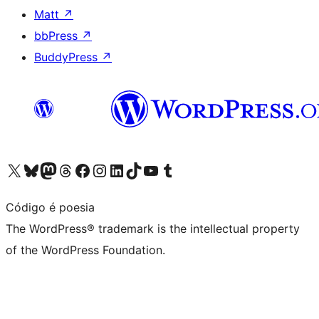
Matt
↗
bbPress
↗
BuddyPress
↗
Visit our X (formerly Twitter) account
Visit our Bluesky account
Visit our Mastodon account
Visit our Threads account
Visit our Facebook page
Visit our Instagram account
Visit our LinkedIn account
Visit our TikTok account
Visit our YouTube channel
Visit our Tumblr account
Código é poesia
The WordPress® trademark is the intellectual property
of the WordPress Foundation.