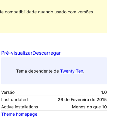
 de compatibilidade quando usado com versões
Pré-visualizar
Descarregar
Tema dependente de
Twenty Ten
.
Versão
1.0
Last updated
26 de Fevereiro de 2015
Active installations
Menos do que 10
Theme homepage