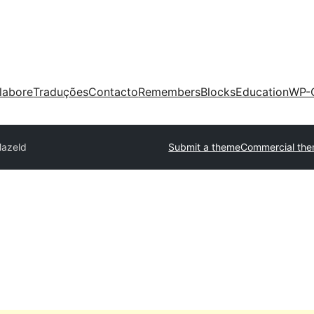
labore
Traduções
Contacto
Remembers
Blocks
Education
WP-
azeld
Submit a theme
Commercial th