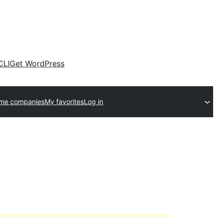
CLI
Get WordPress
eme companies
My favorites
Log in