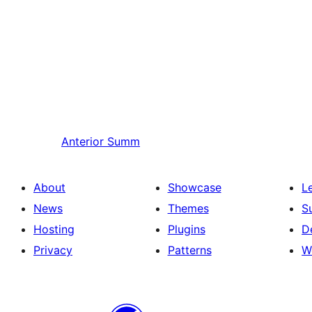
Anterior
Summ
About
Showcase
L
News
Themes
S
Hosting
Plugins
D
Privacy
Patterns
W