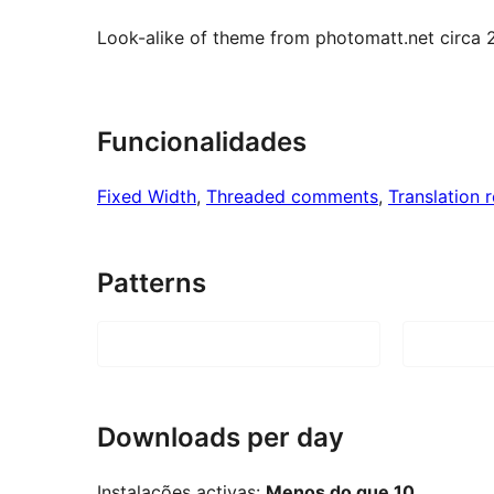
Look-alike of theme from photomatt.net circa 
Funcionalidades
Fixed Width
, 
Threaded comments
, 
Translation 
Patterns
Downloads per day
Instalações activas:
Menos do que 10