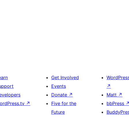
earn
Get Involved
WordPres
upport
Events
↗
evelopers
Donate
↗
Matt
↗
ordPress.tv
↗
Five for the
bbPress
Future
BuddyPre