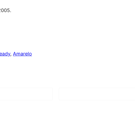
2005.
ready
, 
Amarelo