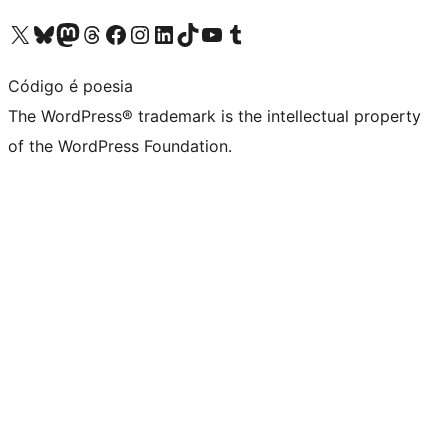
Visit our X (formerly Twitter) account
Visit our Bluesky account
Visit our Mastodon account
Visit our Threads account
Visit our Facebook page
Visit our Instagram account
Visit our LinkedIn account
Visit our TikTok account
Visit our YouTube channel
Visit our Tumblr account
Código é poesia
The WordPress® trademark is the intellectual property
of the WordPress Foundation.