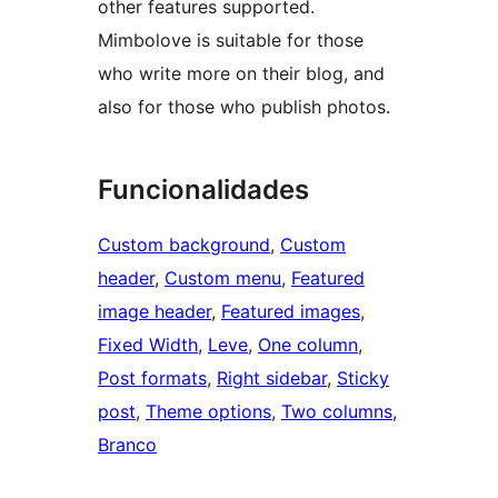
other features supported.
Mimbolove is suitable for those
who write more on their blog, and
also for those who publish photos.
Funcionalidades
Custom background
, 
Custom
header
, 
Custom menu
, 
Featured
image header
, 
Featured images
, 
Fixed Width
, 
Leve
, 
One column
, 
Post formats
, 
Right sidebar
, 
Sticky
post
, 
Theme options
, 
Two columns
, 
Branco