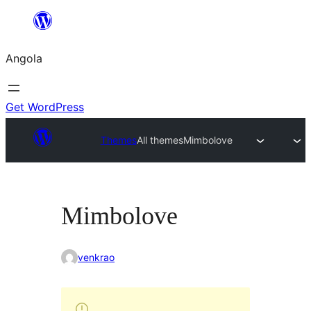
Saltar
para
Angola
o
conteúdo
Get WordPress
Themes
All themes
Mimbolove
Mimbolove
venkrao