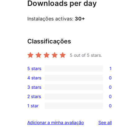
Downloads per day
Instalações activas:
30+
Classificações
5
out of 5 stars.
5 stars
1
1
4 stars
0
5-
0
3 stars
0
star
4-
0
review
2 stars
0
star
3-
0
reviews
1 star
0
star
2-
0
reviews
star
1-
reviews
Adicionar a minha avaliação
See all
reviews
star
reviews