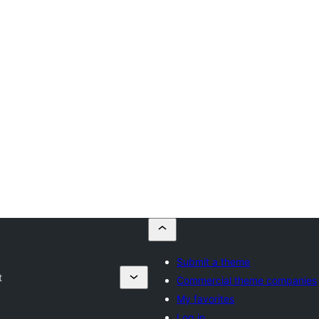
Submit a theme
t
Commercial theme companies
My favorites
Log in