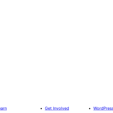
earn
Get Involved
WordPres