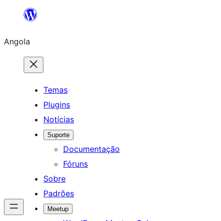
Saltar
para
Angola
o
conteúdo
Temas
Plugins
Notícias
Suporte
Documentação
Fóruns
Sobre
Padrões
Meetup