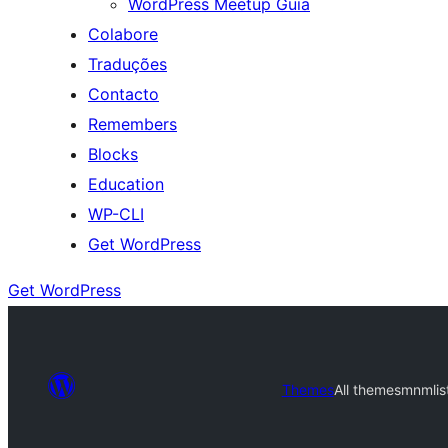
WordPress Meetup Guia
Colabore
Traduções
Contacto
Remembers
Blocks
Education
WP-CLI
Get WordPress
Get WordPress
Themes
All themes
mnmlis