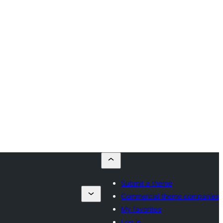
Submit a theme
Commercial theme companies
My favorites
Log in