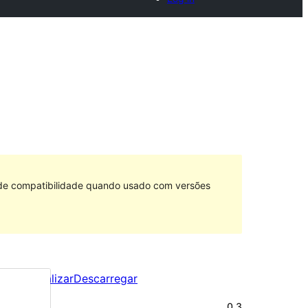
 de compatibilidade quando usado com versões
Pré-visualizar
Descarregar
Versão
0.3