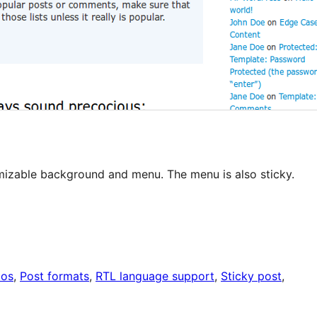
omizable background and menu. The menu is also sticky.
tos
, 
Post formats
, 
RTL language support
, 
Sticky post
, 