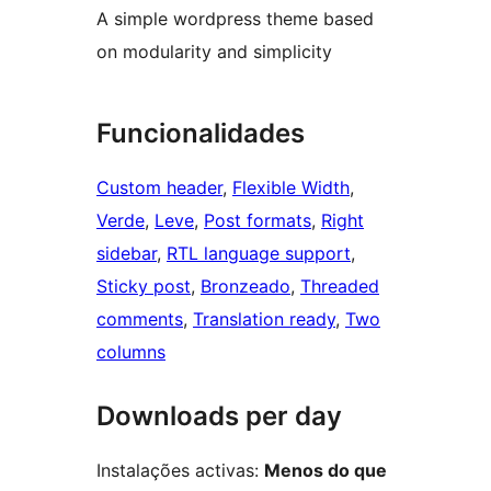
A simple wordpress theme based
on modularity and simplicity
Funcionalidades
Custom header
, 
Flexible Width
, 
Verde
, 
Leve
, 
Post formats
, 
Right
sidebar
, 
RTL language support
, 
Sticky post
, 
Bronzeado
, 
Threaded
comments
, 
Translation ready
, 
Two
columns
Downloads per day
Instalações activas:
Menos do que