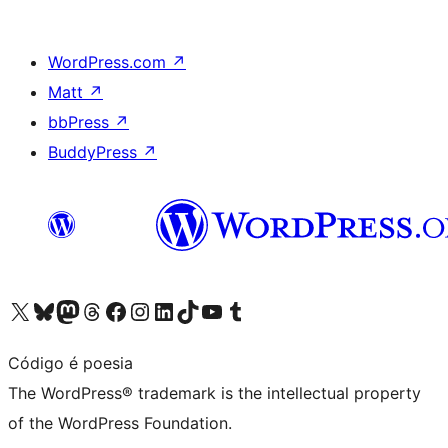
WordPress.com
↗
Matt
↗
bbPress
↗
BuddyPress
↗
Visit our X (formerly Twitter) account
Visit our Bluesky account
Visit our Mastodon account
Visit our Threads account
Visit our Facebook page
Visit our Instagram account
Visit our LinkedIn account
Visit our TikTok account
Visit our YouTube channel
Visit our Tumblr account
Código é poesia
The WordPress® trademark is the intellectual property
of the WordPress Foundation.