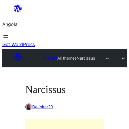
Saltar
para
Angola
o
conteúdo
Get WordPress
Themes
All themes
Narcissus
Narcissus
DaJoker29