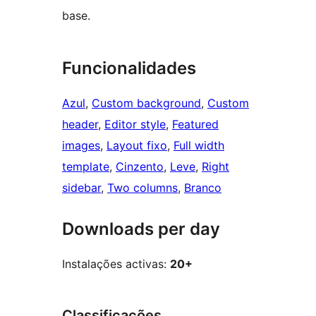
base.
Funcionalidades
Azul
, 
Custom background
, 
Custom
header
, 
Editor style
, 
Featured
images
, 
Layout fixo
, 
Full width
template
, 
Cinzento
, 
Leve
, 
Right
sidebar
, 
Two columns
, 
Branco
Downloads per day
Instalações activas:
20+
Classificações