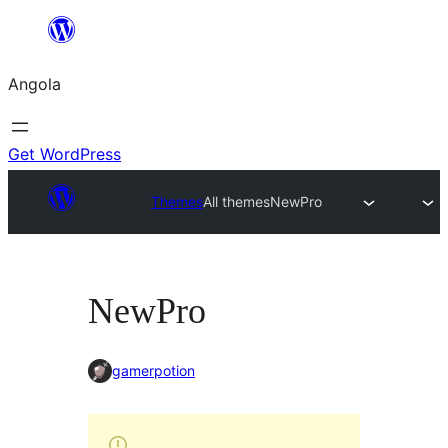
Saltar
para
Angola
o
conteúdo
Get WordPress
Themes
All themes
NewPro
NewPro
gamerpotion