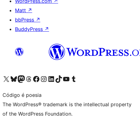
WordPress.com
↗
Matt
↗
bbPress
↗
BuddyPress
↗
Visit our X (formerly Twitter) account
Visit our Bluesky account
Visit our Mastodon account
Visit our Threads account
Visit our Facebook page
Visit our Instagram account
Visit our LinkedIn account
Visit our TikTok account
Visit our YouTube channel
Visit our Tumblr account
Código é poesia
The WordPress® trademark is the intellectual property
of the WordPress Foundation.