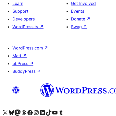
Learn
Get Involved
Support
Events
Developers
Donate
↗
WordPress.tv
↗
Swag
↗
WordPress.com
↗
Matt
↗
bbPress
↗
BuddyPress
↗
Visit our X (formerly Twitter) account
Visit our Bluesky account
Visit our Mastodon account
Visit our Threads account
Visit our Facebook page
Visit our Instagram account
Visit our LinkedIn account
Visit our TikTok account
Visit our YouTube channel
Visit our Tumblr account