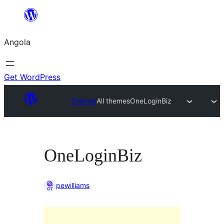
Saltar
para
Angola
o
conteúdo
Get WordPress
Themes
All themes
OneLoginBiz
OneLoginBiz
pewilliams