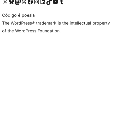
Visit our X (formerly Twitter) account
Visit our Bluesky account
Visit our Mastodon account
Visit our Threads account
Visit our Facebook page
Visit our Instagram account
Visit our LinkedIn account
Visit our TikTok account
Visit our YouTube channel
Visit our Tumblr account
Código é poesia
The WordPress® trademark is the intellectual property
of the WordPress Foundation.