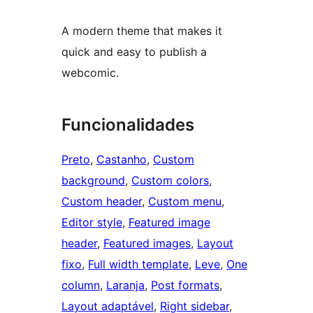
A modern theme that makes it
quick and easy to publish a
webcomic.
Funcionalidades
Preto
, 
Castanho
, 
Custom
background
, 
Custom colors
, 
Custom header
, 
Custom menu
, 
Editor style
, 
Featured image
header
, 
Featured images
, 
Layout
fixo
, 
Full width template
, 
Leve
, 
One
column
, 
Laranja
, 
Post formats
, 
Layout adaptável
, 
Right sidebar
, 