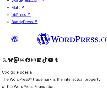
WordPress.com
↗
Matt
↗
bbPress
↗
BuddyPress
↗
Visit our X (formerly Twitter) account
Visit our Bluesky account
Visit our Mastodon account
Visit our Threads account
Visit our Facebook page
Visit our Instagram account
Visit our LinkedIn account
Visit our TikTok account
Visit our YouTube channel
Visit our Tumblr account
Código é poesia
The WordPress® trademark is the intellectual property
of the WordPress Foundation.