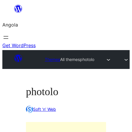
Saltar
para
Angola
o
conteúdo
Get WordPress
Themes
All themes
photolo
photolo
Soft ‘n’ Web