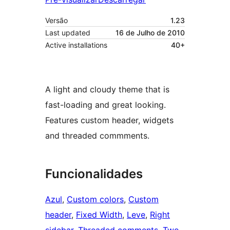
Versão
1.23
Last updated
16 de Julho de 2010
Active installations
40+
A light and cloudy theme that is
fast-loading and great looking.
Features custom header, widgets
and threaded commments.
Funcionalidades
Azul
, 
Custom colors
, 
Custom
header
, 
Fixed Width
, 
Leve
, 
Right