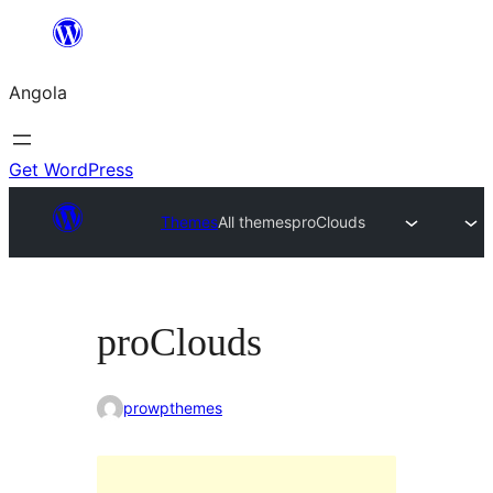
Saltar
para
Angola
o
conteúdo
Get WordPress
Themes
All themes
proClouds
proClouds
prowpthemes