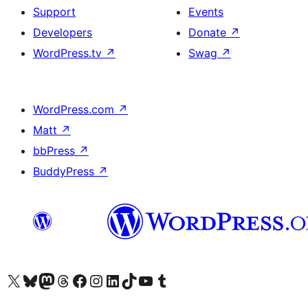
Support
Events
Developers
Donate
↗
WordPress.tv
↗
Swag
↗
WordPress.com
↗
Matt
↗
bbPress
↗
BuddyPress
↗
Visit our X (formerly Twitter) account
Visit our Bluesky account
Visit our Mastodon account
Visit our Threads account
Visit our Facebook page
Visit our Instagram account
Visit our LinkedIn account
Visit our TikTok account
Visit our YouTube channel
Visit our Tumblr account