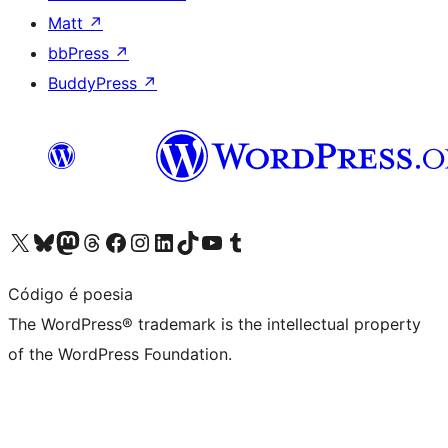
Matt
↗
bbPress
↗
BuddyPress
↗
Visit our X (formerly Twitter) account
Visit our Bluesky account
Visit our Mastodon account
Visit our Threads account
Visit our Facebook page
Visit our Instagram account
Visit our LinkedIn account
Visit our TikTok account
Visit our YouTube channel
Visit our Tumblr account
Código é poesia
The WordPress® trademark is the intellectual property
of the WordPress Foundation.