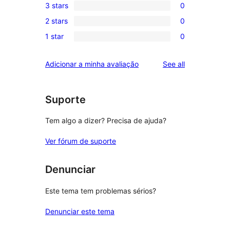
3 stars
0
star
4-
0
review
2 stars
0
star
3-
0
reviews
1 star
0
star
2-
0
reviews
star
1-
reviews
Adicionar a minha avaliação
See all
reviews
star
reviews
Suporte
Tem algo a dizer? Precisa de ajuda?
Ver fórum de suporte
Denunciar
Este tema tem problemas sérios?
Denunciar este tema