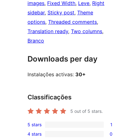
images
, 
Fixed Width
, 
Leve
, 
Right
sidebar
, 
Sticky post
, 
Theme
options
, 
Threaded comments
, 
Translation ready
, 
Two columns
, 
Branco
Downloads per day
Instalações activas:
30+
Classificações
5
out of 5 stars.
5 stars
1
1
4 stars
0
5-
0