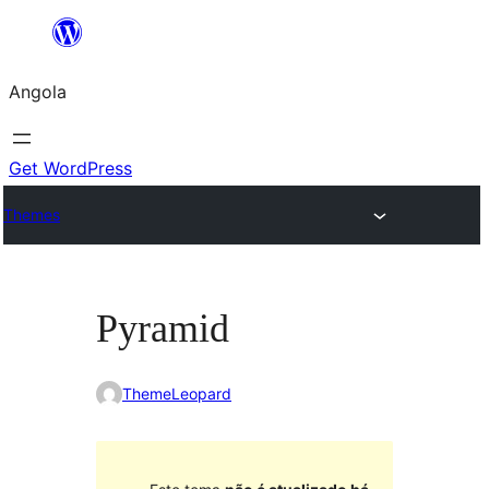
Saltar
para
Angola
o
conteúdo
Get WordPress
Themes
Pyramid
ThemeLeopard