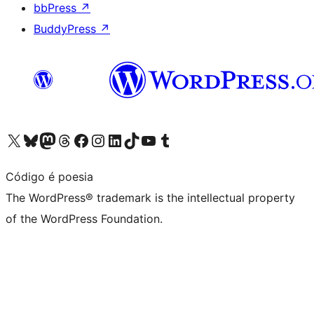
bbPress
↗
BuddyPress
↗
Visit our X (formerly Twitter) account
Visit our Bluesky account
Visit our Mastodon account
Visit our Threads account
Visit our Facebook page
Visit our Instagram account
Visit our LinkedIn account
Visit our TikTok account
Visit our YouTube channel
Visit our Tumblr account
Código é poesia
The WordPress® trademark is the intellectual property
of the WordPress Foundation.