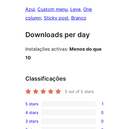
Azul
, 
Custom menu
, 
Leve
, 
One
column
, 
Sticky post
, 
Branco
Downloads per day
Instalações activas:
Menos do que
10
Classificações
5
out of 5 stars.
5 stars
1
1
4 stars
0
5-
0
3 stars
0
star
4-
0