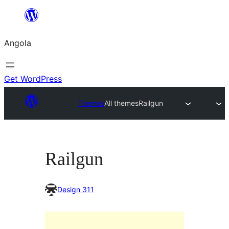
Saltar
para
Angola
o
conteúdo
Get WordPress
Themes
All themes
Railgun
Railgun
Design 311