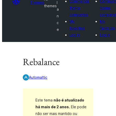
Commercial
Commerci
Themes
l
themes
theme
theme
a
companies
compani
n
My
My
c
favorites
favorites
e
Log in
Log in
Rebalance
Automattic
Este tema
não é atualizado
há mais de 2 anos.
Ele pode
não ser mais mantido ou