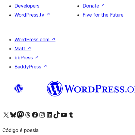
Developers
Donate
↗
WordPress.tv
↗
Five for the Future
WordPress.com
↗
Matt
↗
bbPress
↗
BuddyPress
↗
Visit our X (formerly Twitter) account
Visit our Bluesky account
Visit our Mastodon account
Visit our Threads account
Visit our Facebook page
Visit our Instagram account
Visit our LinkedIn account
Visit our TikTok account
Visit our YouTube channel
Visit our Tumblr account
Código é poesia