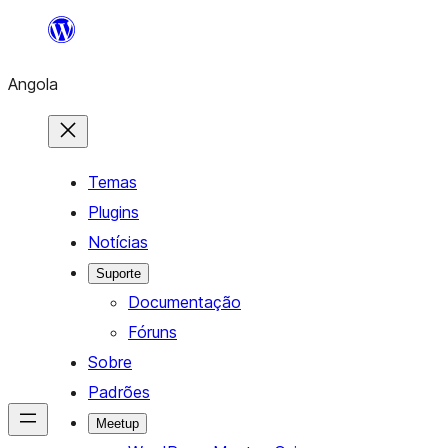
Saltar
para
Angola
o
conteúdo
Temas
Plugins
Notícias
Suporte
Documentação
Fóruns
Sobre
Padrões
Meetup