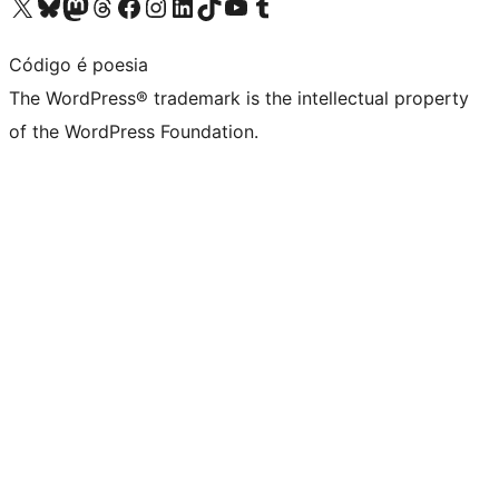
Visit our X (formerly Twitter) account
Visit our Bluesky account
Visit our Mastodon account
Visit our Threads account
Visit our Facebook page
Visit our Instagram account
Visit our LinkedIn account
Visit our TikTok account
Visit our YouTube channel
Visit our Tumblr account
Código é poesia
The WordPress® trademark is the intellectual property
of the WordPress Foundation.