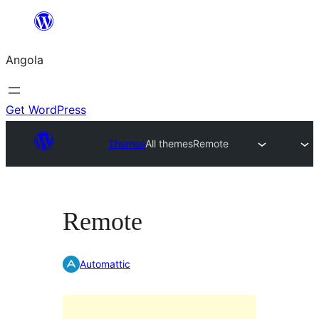
Saltar
para
Angola
o
conteúdo
Get WordPress
Themes
All themes
Remote
Remote
Automattic