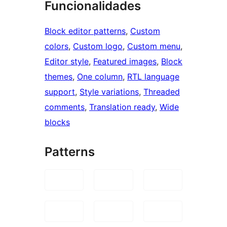
Funcionalidades
Block editor patterns
, 
Custom
colors
, 
Custom logo
, 
Custom menu
, 
Editor style
, 
Featured images
, 
Block
themes
, 
One column
, 
RTL language
support
, 
Style variations
, 
Threaded
comments
, 
Translation ready
, 
Wide
blocks
Patterns