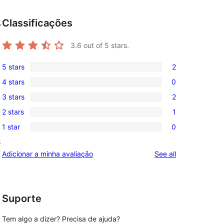
Classificações
.
3.6
out of 5 stars.
5 stars
2
2
4 stars
0
5-
0
3 stars
2
star
4-
2
reviews
2 stars
1
star
3-
1
reviews
1 star
0
star
2-
0
n
reviews
star
1-
reviews
Adicionar a minha avaliação
See all
review
star
reviews
Suporte
Tem algo a dizer? Precisa de ajuda?