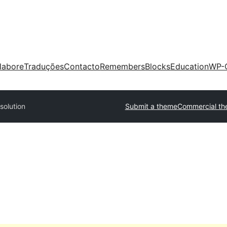
labore
Traduções
Contacto
Remembers
Blocks
Education
WP-
solution
Submit a theme
Commercial t