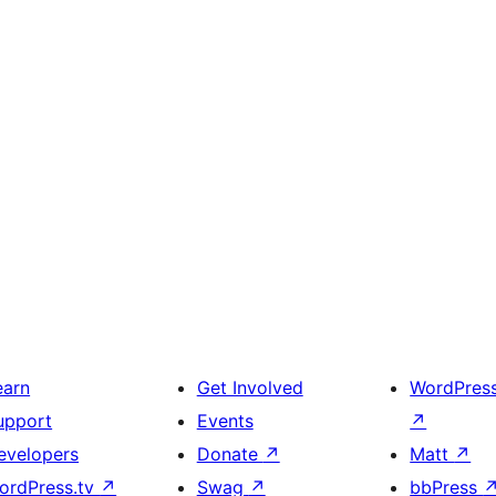
earn
Get Involved
WordPres
upport
Events
↗
evelopers
Donate
↗
Matt
↗
ordPress.tv
↗
Swag
↗
bbPress