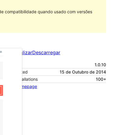
 de compatibilidade quando usado com versões
Pré-visualizar
Descarregar
Versão
1.0.10
Last updated
15 de Outubro de 2014
Active installations
100+
Theme homepage