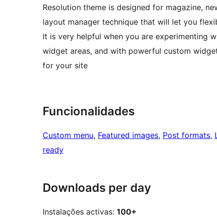
Resolution theme is designed for magazine, ne
layout manager technique that will let you flexi
It is very helpful when you are experimenting wi
widget areas, and with powerful custom widget
for your site
Funcionalidades
Custom menu
, 
Featured images
, 
Post formats
, 
ready
Downloads per day
Instalações activas:
100+