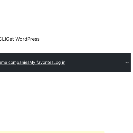
CLI
Get WordPress
heme companies
My favorites
Log in