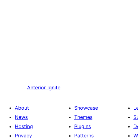
Anterior
Ignite
About
Showcase
L
News
Themes
S
Hosting
Plugins
D
Privacy
Patterns
W