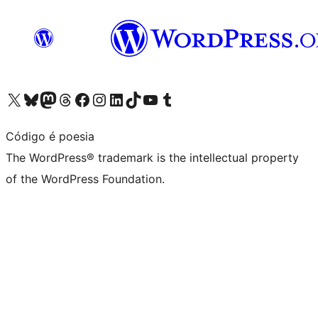
Visit our X (formerly Twitter) account
Visit our Bluesky account
Visit our Mastodon account
Visit our Threads account
Visit our Facebook page
Visit our Instagram account
Visit our LinkedIn account
Visit our TikTok account
Visit our YouTube channel
Visit our Tumblr account
Código é poesia
The WordPress® trademark is the intellectual property
of the WordPress Foundation.