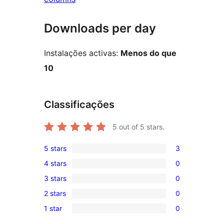
Downloads per day
Instalações activas:
Menos do que
10
Classificações
5
out of 5 stars.
5 stars
3
3
4 stars
0
5-
0
3 stars
0
star
4-
0
reviews
2 stars
0
star
3-
0
reviews
1 star
0
star
2-
0
reviews