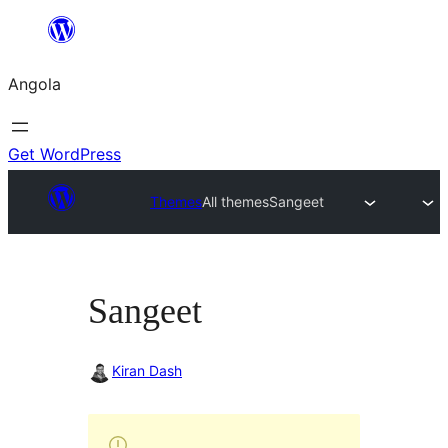
Saltar
para
Angola
o
conteúdo
Get WordPress
Themes
All themes
Sangeet
Sangeet
Kiran Dash