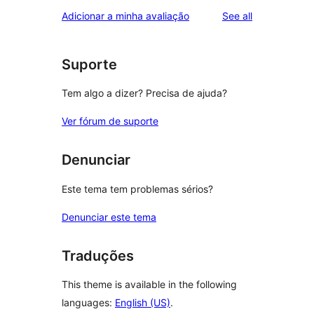
star
1-
reviews
Adicionar a minha avaliação
See all
reviews
star
reviews
Suporte
Tem algo a dizer? Precisa de ajuda?
Ver fórum de suporte
Denunciar
Este tema tem problemas sérios?
Denunciar este tema
Traduções
This theme is available in the following
languages:
English (US)
.