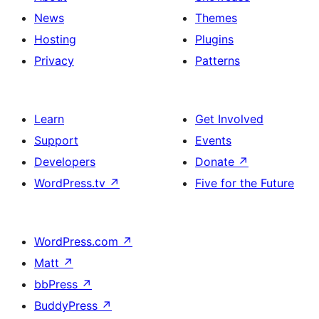
News
Themes
Hosting
Plugins
Privacy
Patterns
Learn
Get Involved
Support
Events
Developers
Donate
↗
WordPress.tv
↗
Five for the Future
WordPress.com
↗
Matt
↗
bbPress
↗
BuddyPress
↗