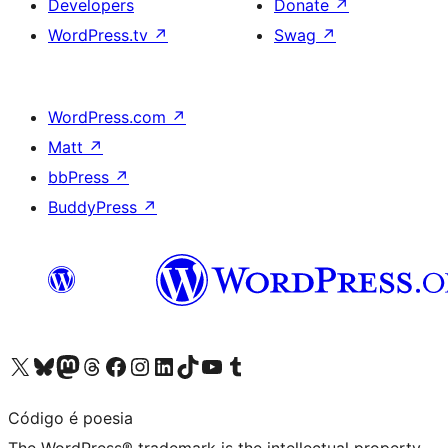
Developers
Donate
↗
WordPress.tv
↗
Swag
↗
WordPress.com
↗
Matt
↗
bbPress
↗
BuddyPress
↗
Visit our X (formerly Twitter) account
Visit our Bluesky account
Visit our Mastodon account
Visit our Threads account
Visit our Facebook page
Visit our Instagram account
Visit our LinkedIn account
Visit our TikTok account
Visit our YouTube channel
Visit our Tumblr account
Código é poesia