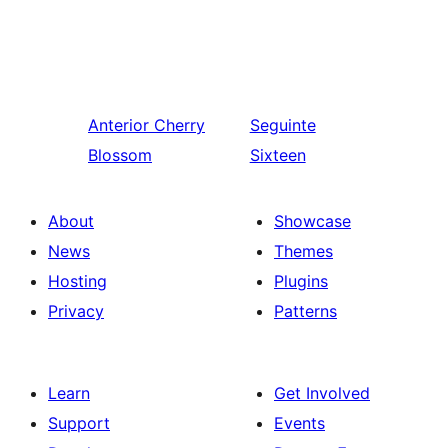
Anterior
Cherry
Seguinte
Blossom
Sixteen
About
Showcase
News
Themes
Hosting
Plugins
Privacy
Patterns
Learn
Get Involved
Support
Events