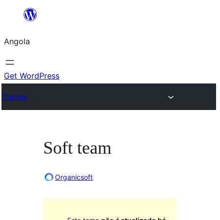
Saltar
para
Angola
o
conteúdo
Get WordPress
Themes
Soft team
Organicsoft