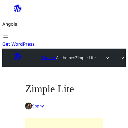
Saltar
para
Angola
o
conteúdo
Get WordPress
Themes
All themes
Zimple Lite
Zimple Lite
Sophy