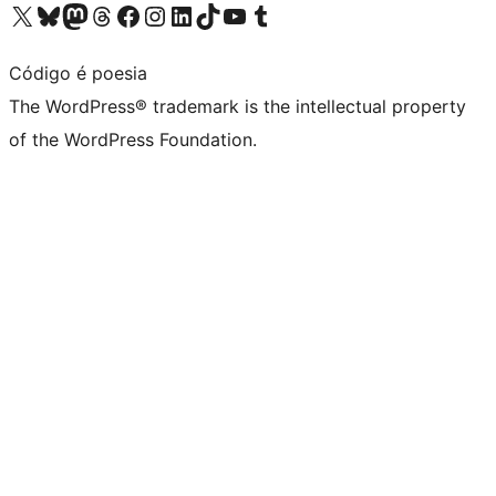
Visit our X (formerly Twitter) account
Visit our Bluesky account
Visit our Mastodon account
Visit our Threads account
Visit our Facebook page
Visit our Instagram account
Visit our LinkedIn account
Visit our TikTok account
Visit our YouTube channel
Visit our Tumblr account
Código é poesia
The WordPress® trademark is the intellectual property
of the WordPress Foundation.