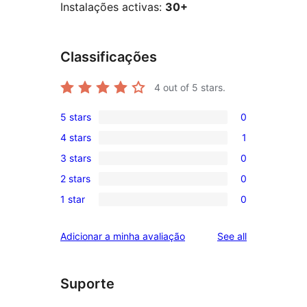
Instalações activas:
30+
Classificações
4
out of 5 stars.
5 stars
0
0
4 stars
1
5-
1
3 stars
0
star
4-
0
reviews
2 stars
0
star
3-
0
review
1 star
0
star
2-
0
reviews
star
1-
reviews
Adicionar a minha avaliação
See all
reviews
star
reviews
Suporte