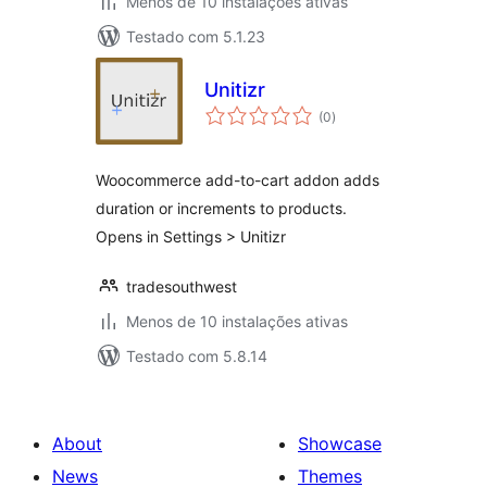
Menos de 10 instalações ativas
Testado com 5.1.23
Unitizr
avaliações
(0
)
totais
Woocommerce add-to-cart addon adds
duration or increments to products.
Opens in Settings > Unitizr
tradesouthwest
Menos de 10 instalações ativas
Testado com 5.8.14
About
Showcase
News
Themes