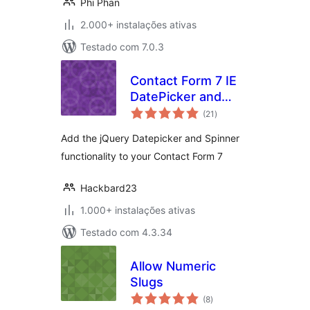
Phi Phan
2.000+ instalações ativas
Testado com 7.0.3
Contact Form 7 IE
DatePicker and
avaliações
Number Spinner Fix
(21
)
totais
Add the jQuery Datepicker and Spinner
functionality to your Contact Form 7
Hackbard23
1.000+ instalações ativas
Testado com 4.3.34
Allow Numeric
Slugs
avaliações
(8
)
totais