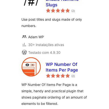
Slugs
avaliações
(2
)
totais
Use post titles and slugs made of only
numbers.
Adam WP
30+ instalações ativas
Testado com 4.9.30
WP Number Of
Items Per Page
avaliações
(2
)
totais
WP Number Of Items Per Page is a
simple, handy and practical plugin that
shows paginate ordering of an amount of
elements to be filtered.