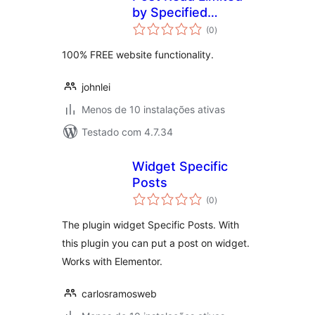
by Specified
avaliações
Category
(0
)
totais
100% FREE website functionality.
johnlei
Menos de 10 instalações ativas
Testado com 4.7.34
Widget Specific
Posts
avaliações
(0
)
totais
The plugin widget Specific Posts. With
this plugin you can put a post on widget.
Works with Elementor.
carlosramosweb