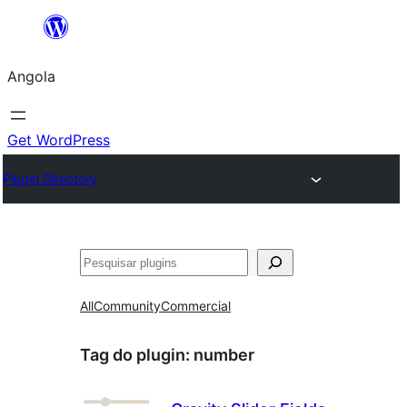
Saltar
para
Angola
o
conteúdo
Get WordPress
Plugin Directory
Pesquisar
All
Community
Commercial
Tag do plugin:
number