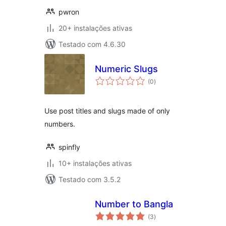
pwron
20+ instalações ativas
Testado com 4.6.30
Numeric Slugs
avaliações
(0
)
totais
Use post titles and slugs made of only
numbers.
spinfly
10+ instalações ativas
Testado com 3.5.2
Number to Bangla
avaliações
(3
)
totais