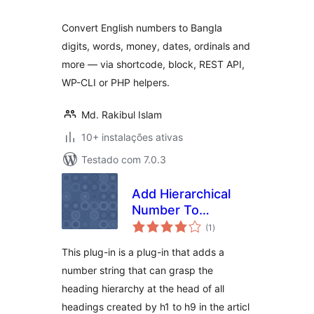
Convert English numbers to Bangla
digits, words, money, dates, ordinals and
more — via shortcode, block, REST API,
WP-CLI or PHP helpers.
Md. Rakibul Islam
10+ instalações ativas
Testado com 7.0.3
Add Hierarchical
Number To
avaliações
HeadLine
(1
)
totais
This plug-in is a plug-in that adds a
number string that can grasp the
heading hierarchy at the head of all
headings created by h1 to h9 in the articl