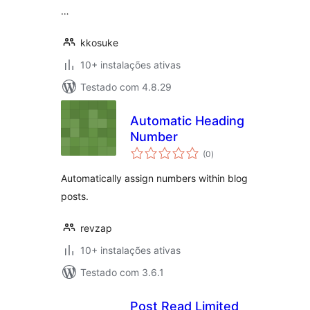
…
kkosuke
10+ instalações ativas
Testado com 4.8.29
Automatic Heading
Number
avaliações
(0
)
totais
Automatically assign numbers within blog
posts.
revzap
10+ instalações ativas
Testado com 3.6.1
Post Read Limited