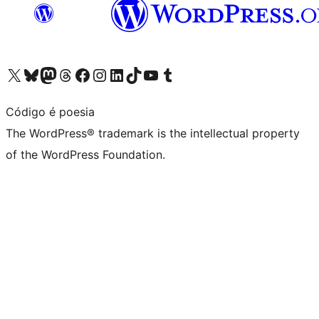
Visit our X (formerly Twitter) account
Visit our Bluesky account
Visit our Mastodon account
Visit our Threads account
Visit our Facebook page
Visit our Instagram account
Visit our LinkedIn account
Visit our TikTok account
Visit our YouTube channel
Visit our Tumblr account
Código é poesia
The WordPress® trademark is the intellectual property
of the WordPress Foundation.