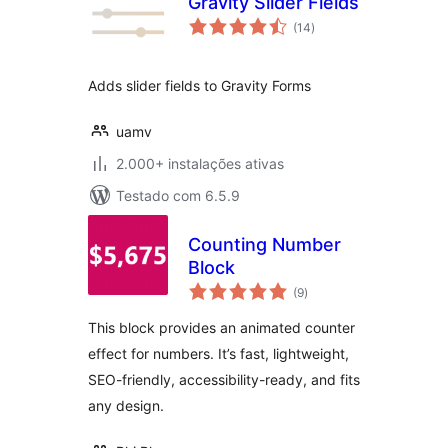
Gravity Slider Fields
avaliações
(14
)
totais
Adds slider fields to Gravity Forms
uamv
2.000+ instalações ativas
Testado com 6.5.9
Counting Number
Block
avaliações
(9
)
totais
This block provides an animated counter
effect for numbers. It’s fast, lightweight,
SEO-friendly, accessibility-ready, and fits
any design.