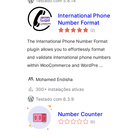
Testado com 5.8.14
International Phone
Number Format
avaliações
(2
)
totais
The International Phone Number Format
plugin allows you to effortlessly format
and validate international phone numbers
within WooCommerce and WordPre …
Mohamed Endisha
300+ instalações ativas
Testado com 6.3.9
Number Counter
avaliações
(0
)
totais