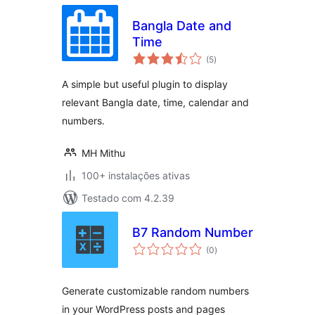
Bangla Date and
Time
avaliações
(5
)
totais
A simple but useful plugin to display
relevant Bangla date, time, calendar and
numbers.
MH Mithu
100+ instalações ativas
Testado com 4.2.39
B7 Random Number
avaliações
(0
)
totais
Generate customizable random numbers
in your WordPress posts and pages